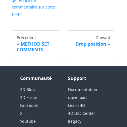
Ecrire un
commentaire sur cette
page
Précédent
Suivant
METHOD SET
Drop position
COMMENTS
Communauté
Support
4D Blog
Documentation
4D Forum
download
Facebook
Learn 4D
X
4D Doc Center
Youtube
(legacy