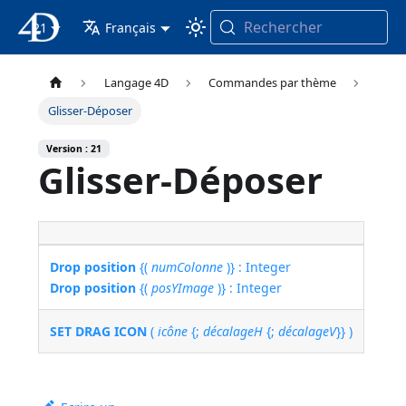
Rechercher
21
4D Documentation
Français
Langage 4D
Commandes par thème
Glisser-Déposer
Version : 21
Glisser-Déposer
Drop position
{(
numColonne
)} : Integer
Drop position
{(
posYImage
)} : Integer
SET DRAG ICON
(
icône
{;
décalageH
{;
décalageV
}} )