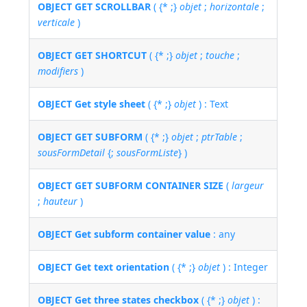
OBJECT GET SCROLLBAR
( {* ;}
objet
;
horizontale
;
verticale
)
OBJECT GET SHORTCUT
( {* ;}
objet
;
touche
;
modifiers
)
OBJECT Get style sheet
( {* ;}
objet
) : Text
OBJECT GET SUBFORM
( {* ;}
objet
;
ptrTable
;
sousFormDetail
{;
sousFormListe
} )
OBJECT GET SUBFORM CONTAINER SIZE
(
largeur
;
hauteur
)
OBJECT Get subform container value
: any
OBJECT Get text orientation
( {* ;}
objet
) : Integer
OBJECT Get three states checkbox
( {* ;}
objet
) :