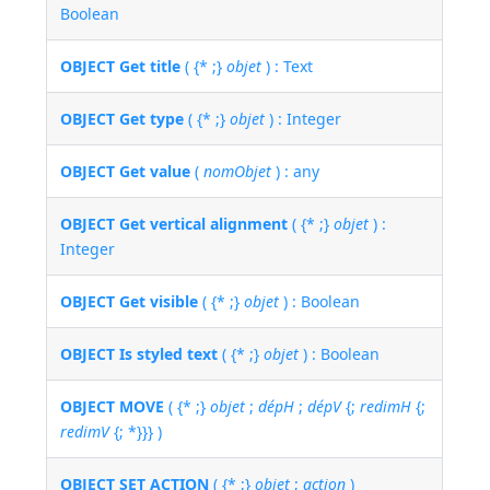
Boolean
OBJECT Get title
( {* ;}
objet
) : Text
OBJECT Get type
( {* ;}
objet
) : Integer
OBJECT Get value
(
nomObjet
) : any
OBJECT Get vertical alignment
( {* ;}
objet
) :
Integer
OBJECT Get visible
( {* ;}
objet
) : Boolean
OBJECT Is styled text
( {* ;}
objet
) : Boolean
OBJECT MOVE
( {* ;}
objet
;
dépH
;
dépV
{;
redimH
{;
redimV
{; *}}} )
OBJECT SET ACTION
( {* ;}
objet
;
action
)