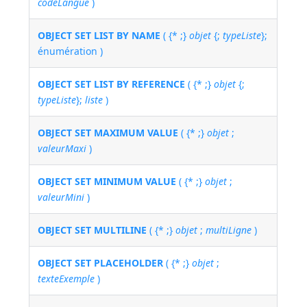
codeLangue
)
OBJECT SET LIST BY NAME
( {* ;}
objet
{;
typeListe
};
énumération )
OBJECT SET LIST BY REFERENCE
( {* ;}
objet
{;
typeListe
};
liste
)
OBJECT SET MAXIMUM VALUE
( {* ;}
objet
;
valeurMaxi
)
OBJECT SET MINIMUM VALUE
( {* ;}
objet
;
valeurMini
)
OBJECT SET MULTILINE
( {* ;}
objet
;
multiLigne
)
OBJECT SET PLACEHOLDER
( {* ;}
objet
;
texteExemple
)