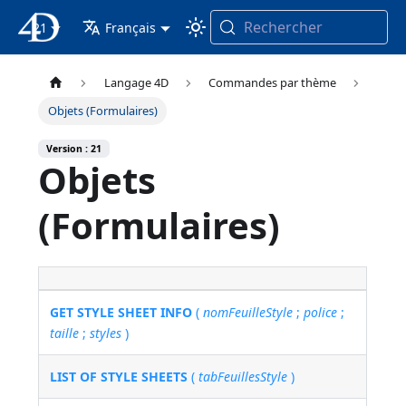
Rechercher
21
4D Documentation
Français
Langage 4D
Commandes par thème
Objets (Formulaires)
Version : 21
Objets
(Formulaires)
GET STYLE SHEET INFO
(
nomFeuilleStyle
;
police
;
taille
;
styles
)
LIST OF STYLE SHEETS
(
tabFeuillesStyle
)