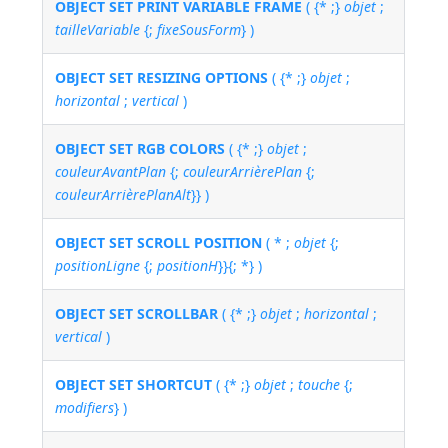
OBJECT SET PRINT VARIABLE FRAME
( {* ;}
objet
;
tailleVariable
{;
fixeSousForm
} )
OBJECT SET RESIZING OPTIONS
( {* ;}
objet
;
horizontal
;
vertical
)
OBJECT SET RGB COLORS
( {* ;}
objet
;
couleurAvantPlan
{;
couleurArrièrePlan
{;
couleurArrièrePlanAlt
}} )
OBJECT SET SCROLL POSITION
( * ;
objet
{;
positionLigne
{;
positionH
}}{; *} )
OBJECT SET SCROLLBAR
( {* ;}
objet
;
horizontal
;
vertical
)
OBJECT SET SHORTCUT
( {* ;}
objet
;
touche
{;
modifiers
} )