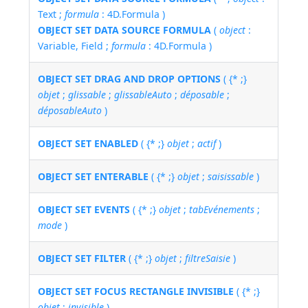
Text ;
formula
: 4D.Formula )
OBJECT SET DATA SOURCE FORMULA
(
object
:
Variable, Field ;
formula
: 4D.Formula )
OBJECT SET DRAG AND DROP OPTIONS
( {* ;}
objet
;
glissable
;
glissableAuto
;
déposable
;
déposableAuto
)
OBJECT SET ENABLED
( {* ;}
objet
;
actif
)
OBJECT SET ENTERABLE
( {* ;}
objet
;
saisissable
)
OBJECT SET EVENTS
( {* ;}
objet
;
tabEvénements
;
mode
)
OBJECT SET FILTER
( {* ;}
objet
;
filtreSaisie
)
OBJECT SET FOCUS RECTANGLE INVISIBLE
( {* ;}
objet
;
invisible
)