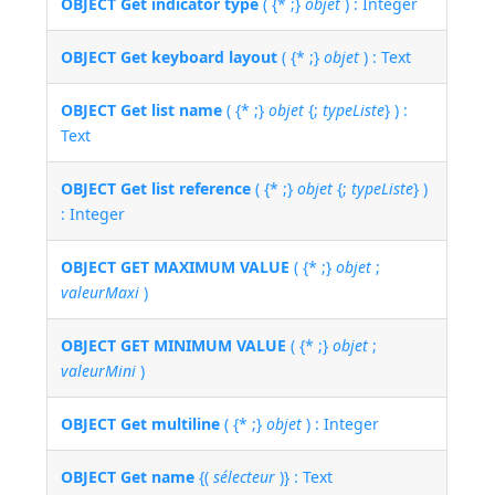
OBJECT Get indicator type
( {* ;}
objet
) : Integer
OBJECT Get keyboard layout
( {* ;}
objet
) : Text
OBJECT Get list name
( {* ;}
objet
{;
typeListe
} ) :
Text
OBJECT Get list reference
( {* ;}
objet
{;
typeListe
} )
: Integer
OBJECT GET MAXIMUM VALUE
( {* ;}
objet
;
valeurMaxi
)
OBJECT GET MINIMUM VALUE
( {* ;}
objet
;
valeurMini
)
OBJECT Get multiline
( {* ;}
objet
) : Integer
OBJECT Get name
{(
sélecteur
)} : Text