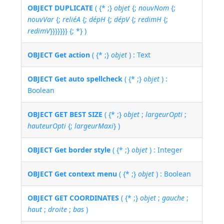
OBJECT DUPLICATE
( {* ;}
objet
{;
nouvNom
{;
nouvVar
{;
reliéA
{;
dépH
{;
dépV
{;
redimH
{;
redimV
}}}}}}} {; *} )
OBJECT Get action
( {* ;}
objet
) : Text
OBJECT Get auto spellcheck
( {* ;}
objet
) :
Boolean
OBJECT GET BEST SIZE
( {* ;}
objet
;
largeurOpti
;
hauteurOpti
{;
largeurMaxi
} )
OBJECT Get border style
( {* ;}
objet
) : Integer
OBJECT Get context menu
( {* ;}
objet
) : Boolean
OBJECT GET COORDINATES
( {* ;}
objet
;
gauche
;
haut
;
droite
;
bas
)