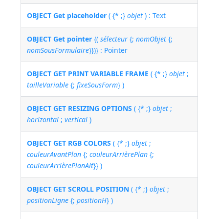
OBJECT Get placeholder
( {* ;}
objet
) : Text
OBJECT Get pointer
{(
sélecteur
{;
nomObjet
{;
nomSousFormulaire
}})} : Pointer
OBJECT GET PRINT VARIABLE FRAME
( {* ;}
objet
;
tailleVariable
{;
fixeSousForm
} )
OBJECT GET RESIZING OPTIONS
( {* ;}
objet
;
horizontal
;
vertical
)
OBJECT GET RGB COLORS
( {* ;}
objet
;
couleurAvantPlan
{;
couleurArrièrePlan
{;
couleurArrièrePlanAlt
}} )
OBJECT GET SCROLL POSITION
( {* ;}
objet
;
positionLigne
{;
positionH
} )