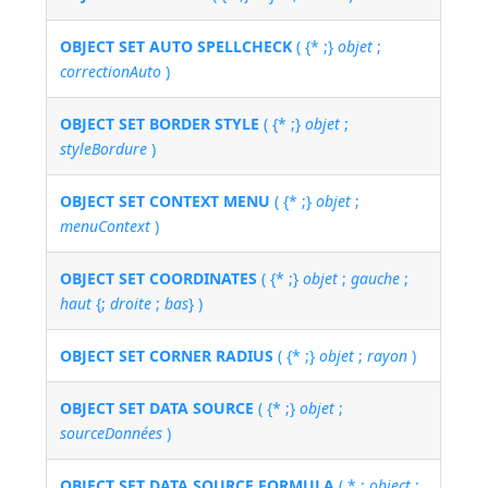
OBJECT SET AUTO SPELLCHECK
( {* ;}
objet
;
correctionAuto
)
OBJECT SET BORDER STYLE
( {* ;}
objet
;
styleBordure
)
OBJECT SET CONTEXT MENU
( {* ;}
objet
;
menuContext
)
OBJECT SET COORDINATES
( {* ;}
objet
;
gauche
;
haut
{;
droite
;
bas
} )
OBJECT SET CORNER RADIUS
( {* ;}
objet
;
rayon
)
OBJECT SET DATA SOURCE
( {* ;}
objet
;
sourceDonnées
)
OBJECT SET DATA SOURCE FORMULA
( * ;
object
: