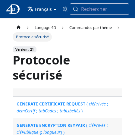
Rechercher
21
4D Documentation
Français
Langage 4D
Commandes par thème
Protocole sécurisé
Version : 21
Protocole
sécurisé
GENERATE CERTIFICATE REQUEST
(
cléPrivée
;
demCertif
;
tabCodes
;
tabLibellés
)
GENERATE ENCRYPTION KEYPAIR
(
cléPrivée
;
cléPublique
{;
longueur
} )