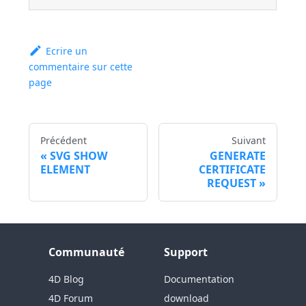
Ecrire un
commentaire sur cette
page
Précédent
Suivant
SVG SHOW
GENERATE
ELEMENT
CERTIFICATE
REQUEST
Communauté
Support
4D Blog
Documentation
4D Forum
download