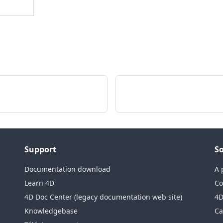
Support
So
Documentation download
A 
Learn 4D
Co
4D Doc Center (legacy documentation web site)
4D
Knowledgebase
Ca