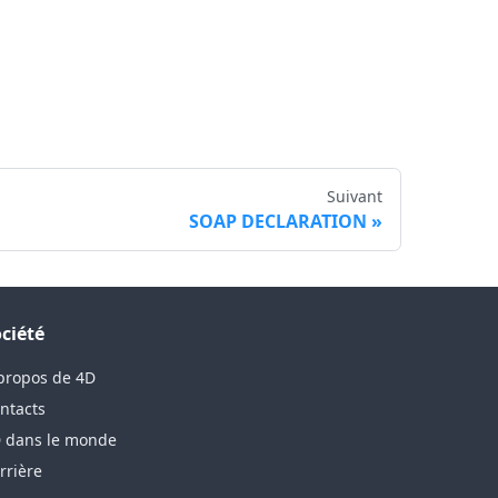
Suivant
SOAP DECLARATION
ciété
propos de 4D
ntacts
 dans le monde
rrière