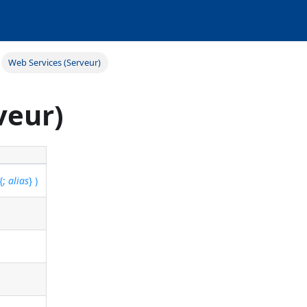
Web Services (Serveur)
veur)
{;
alias
} )