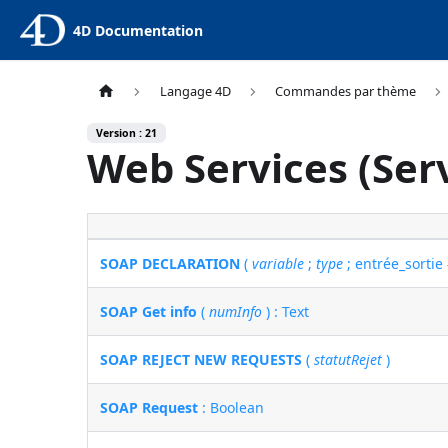
4D Documentation
Langage 4D
Commandes par thème
Version : 21
Web Services (Ser
SOAP DECLARATION
(
variable
;
type
; entrée_sortie 
SOAP Get info
(
numInfo
) : Text
SOAP REJECT NEW REQUESTS
(
statutRejet
)
SOAP Request
: Boolean