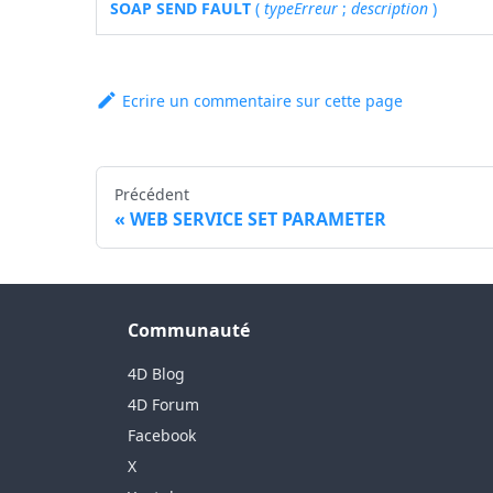
SOAP SEND FAULT
(
typeErreur
;
description
)
Ecrire un commentaire sur cette page
Précédent
WEB SERVICE SET PARAMETER
Communauté
4D Blog
4D Forum
Facebook
X