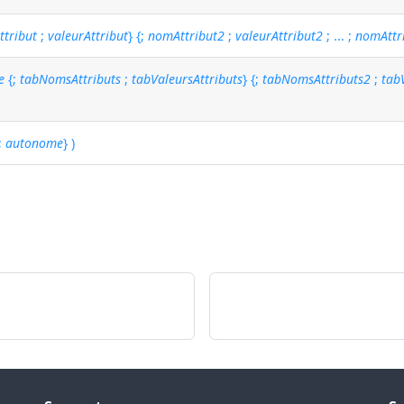
tribut
;
valeurAttribut
} {;
nomAttribut2
;
valeurAttribut2
; ... ;
nomAttr
e
{;
tabNomsAttributs
;
tabValeursAttributs
} {;
tabNomsAttributs2
;
tab
;
autonome
} )