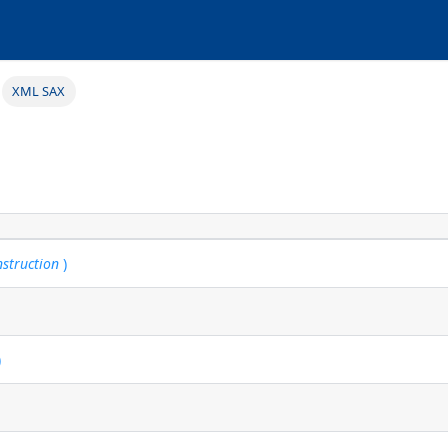
XML SAX
nstruction
)
)