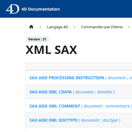
4D Documentation
Langage 4D
Commandes par thème
Version : 21
XML SAX
SAX ADD PROCESSING INSTRUCTION
(
document
;
i
SAX ADD XML CDATA
(
document
;
données
)
SAX ADD XML COMMENT
(
document
;
commentaire
SAX ADD XML DOCTYPE
(
document
;
docType
)