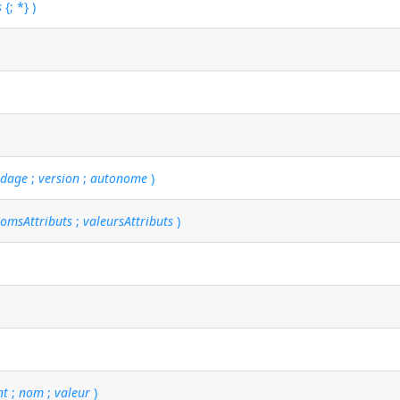
s
{; *} )
odage
;
version
;
autonome
)
omsAttributs
;
valeursAttributs
)
nt
;
nom
;
valeur
)