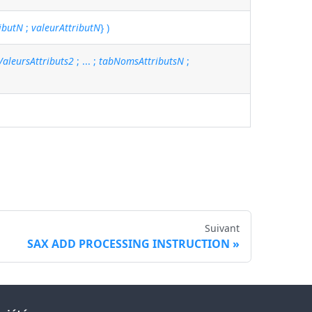
ibutN
;
valeurAttributN
} )
ValeursAttributs2
; ... ;
tabNomsAttributsN
;
Suivant
SAX ADD PROCESSING INSTRUCTION