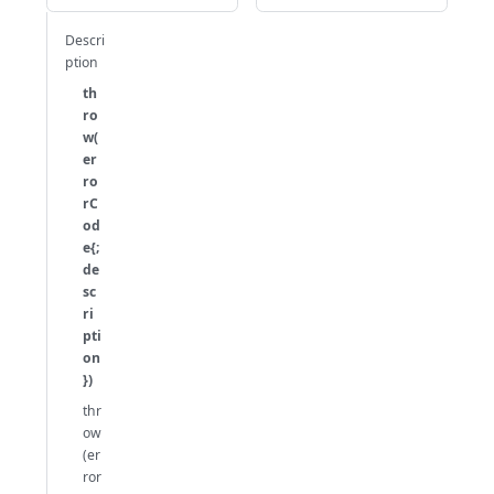
Descri
ption
th
ro
w(
er
ro
rC
od
e{;
de
sc
ri
pti
on
})
thr
ow
(er
ror