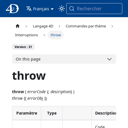
Rechercher
21
4D Documentation
Français
Langage 4D
Commandes par thème
Interruptions
throw
Version : 21
On this page
throw
throw
(
errorCode
{;
description
} )
throw
{(
errorObj
)}
Paramètre
Type
Description
Code