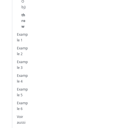
O
bj)
th
ro
w
Examp
le 1
Examp
le 2
Examp
le 3
Examp
le 4
Examp
le 5
Examp
le 6
Voir
aussi