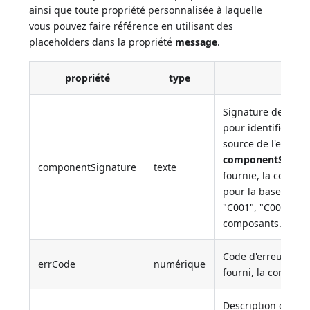
ainsi que toute propriété personnalisée à laquelle
vous pouvez faire référence en utilisant des
placeholders dans la propriété
message
.
propriété
type
desc
Signature de quatr
pour identifier de
source de l'erreur. 
componentSignat
componentSignature
texte
fournie, la comman
pour la base de d
"C001", "C002", ...
composants.
Code d'erreur. Si l
errCode
numérique
fourni, la command
Description de l'er