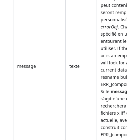
peut contenir des 
seront remplacés 
personnalisées ajo
errorObj
. Chaque p
spécifié en utilisa
entourant le nom d
utiliser. If the
mes
or is an empty st
will look for a desc
message
texte
current database xl
resname built as f
ERR_{componentSig
Si le
message
n'est
s'agit d'une chaîn
recherchera une d
fichiers xliff de l
actuelle, avec un
construit comme su
ERR_{componentSig