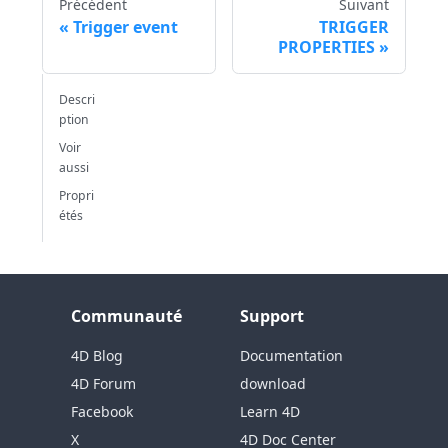
Précédent
Suivant
Trigger event
TRIGGER
PROPERTIES
Descri
ption
Voir
aussi
Propri
étés
Communauté
Support
4D Blog
Documentation
4D Forum
download
Facebook
Learn 4D
X
4D Doc Center