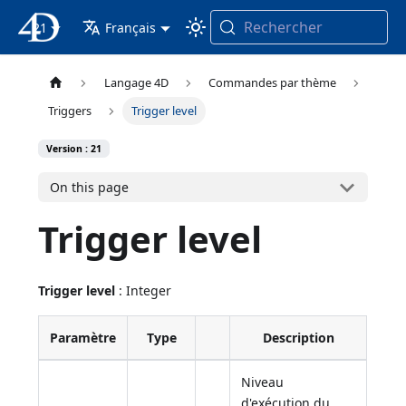
Rechercher
21
4D Documentation
Français
Langage 4D
Commandes par thème
Triggers
Trigger level
Version : 21
On this page
Trigger level
Trigger level
: Integer
Paramètre
Type
Description
Niveau
d'exécution du