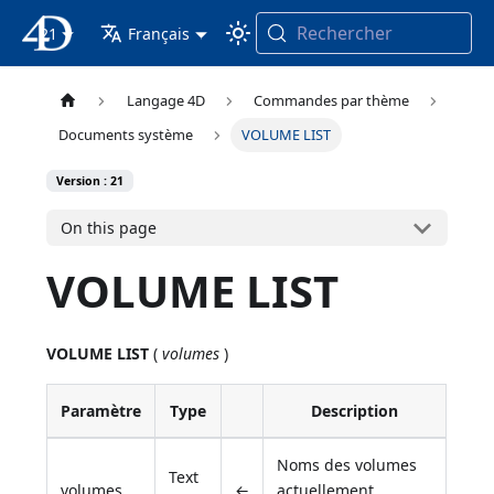
Rechercher
21
4D Documentation
Français
Langage 4D
Commandes par thème
Documents système
VOLUME LIST
Version : 21
On this page
VOLUME LIST
VOLUME LIST
(
volumes
)
Paramètre
Type
Description
Noms des volumes
Text
volumes
←
actuellement