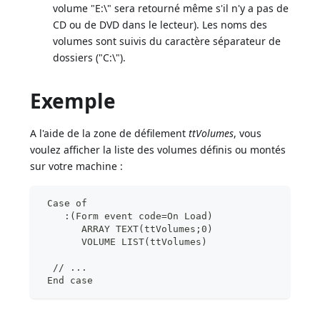
volume "E:\" sera retourné même s'il n'y a pas de
CD ou de DVD dans le lecteur). Les noms des
volumes sont suivis du caractère séparateur de
dossiers ("C:\").
Exemple
A l'aide de la zone de défilement
ttVolumes
, vous
voulez afficher la liste des volumes définis ou montés
sur votre machine :
 Case of
    :(Form event code=On Load)
       ARRAY TEXT(ttVolumes;0)
       VOLUME LIST(ttVolumes)
  // ...
 End case