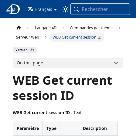
Rechercher
21
4D Documentation
Français
Langage 4D
Commandes par thème
Serveur Web
WEB Get current session ID
Version : 21
On this page
WEB Get current
session ID
WEB Get current session ID
: Text
Paramètre
Type
Description