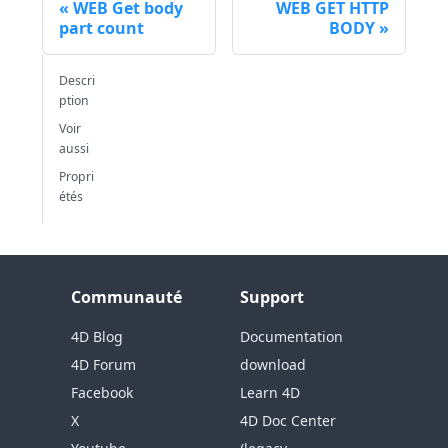
WEB Get body
WEB GET HTTP
part count
BODY
Descri
ption
Voir
aussi
Propri
étés
Communauté
Support
4D Blog
Documentation
4D Forum
download
Facebook
Learn 4D
X
4D Doc Center