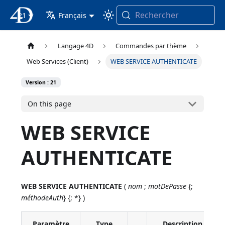
Rechercher
21
4D Documentation
Français
Langage 4D
Commandes par thème
Web Services (Client)
WEB SERVICE AUTHENTICATE
Version : 21
On this page
WEB SERVICE
AUTHENTICATE
WEB SERVICE AUTHENTICATE
(
nom
;
motDePasse
{;
méthodeAuth
} {; *} )
Paramètre
Type
Description