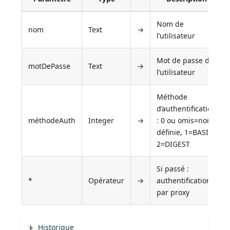
Nom de
nom
Text
→
l’utilisateur
Mot de passe de
motDePasse
Text
→
l’utilisateur
Méthode
d’authentification
méthodeAuth
Integer
→
: 0 ou omis=non
définie, 1=BASIC,
2=DIGEST
Si passé :
*
Opérateur
→
authentification
par proxy
Historique