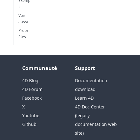
Exemp
le
Voir
aussi
Propri
étés
Communauté
Support
4D Blog
Documentation
4D Forum
download
Facebook
Learn 4D
X
4D Doc Center
Youtube
(legacy
Github
documentation web
site)