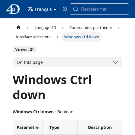
Rechercher
21
4D Documentation
Français
Langage 4D
Commandes par thème
Interface utilisateur
Windows Ctrl down
Version : 21
On this page
Windows Ctrl
down
Windows Ctrl down
: Boolean
Paramètre
Type
Description