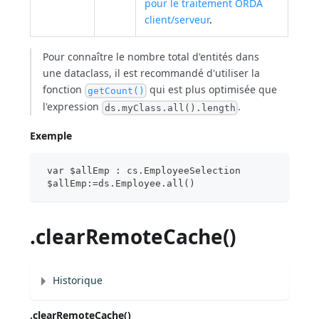
pour le traitement ORDA
client/serveur
.
Pour connaître le nombre total d'entités dans
une dataclass, il est recommandé d'utiliser la
fonction
qui est plus optimisée que
getCount()
l'expression
.
ds.myClass.all().length
Exemple
 var $allEmp : cs.EmployeeSelection
 $allEmp:=ds.Employee.all()
.clearRemoteCache()
Historique
.clearRemoteCache()