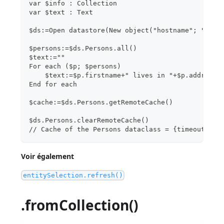
var $info : Collection
var $text : Text
$ds:=Open datastore(New object("hostname"; "www.
$persons:=$ds.Persons.all()
$text:=""
For each ($p; $persons)
    $text:=$p.firstname+" lives in "+$p.address.
End for each
$cache:=$ds.Persons.getRemoteCache()
$ds.Persons.clearRemoteCache()
// Cache of the Persons dataclass = {timeout:30;
Voir également
entitySelection.refresh()
.fromCollection()