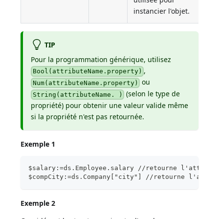
instancier l'objet.
TIP
Pour la programmation générique, utilisez
,
Bool(attributeName.property)
ou
Num(attributeName.property)
(selon le type de
String(attributeName. )
propriété) pour obtenir une valeur valide même
si la propriété n'est pas retournée.
Exemple 1
$salary:=ds.Employee.salary //retourne l'attribu
$compCity:=ds.Company["city"] //retourne l'attri
Exemple 2