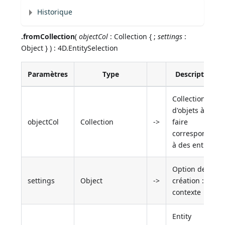
Historique
.fromCollection
(
objectCol
: Collection { ;
settings
:
Object } ) : 4D.EntitySelection
Paramètres
Type
Description
Collection
d'objets à
objectCol
Collection
->
faire
correspondre
à des entités
Option de
settings
Object
->
création :
contexte
Entity