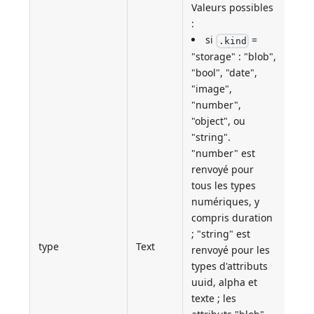
Valeurs possibles
:
si
=
.kind
"storage" : "blob",
"bool", "date",
"image",
"number",
"object", ou
"string".
"number" est
renvoyé pour
tous les types
numériques, y
compris duration
; "string" est
type
Text
renvoyé pour les
types d'attributs
uuid, alpha et
texte ; les