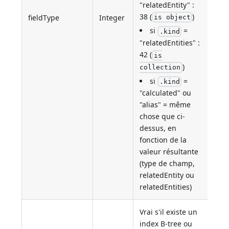
"relatedEntity" :
38 (
)
fieldType
Integer
is object
si
=
.kind
"relatedEntities" :
42 (
is
)
collection
si
=
.kind
"calculated" ou
"alias" = même
chose que ci-
dessus, en
fonction de la
valeur résultante
(type de champ,
relatedEntity ou
relatedEntities)
Vrai s'il existe un
index B-tree ou