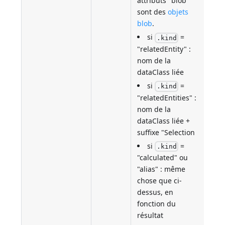
attributs "blob"
sont des
objets
blob
.
si
=
.kind
"relatedEntity" :
nom de la
dataClass liée
si
=
.kind
"relatedEntities" :
nom de la
dataClass liée +
suffixe "Selection
si
=
.kind
"calculated" ou
"alias" : même
chose que ci-
dessus, en
fonction du
résultat