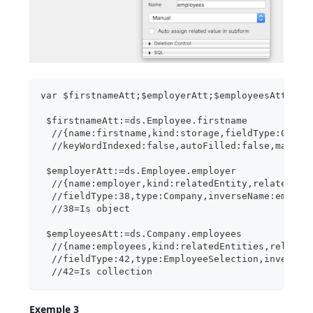
var $firstnameAtt;$employerAtt;$employeesAtt : O
 $firstnameAtt:=ds.Employee.firstname
  //{name:firstname,kind:storage,fieldType:0,typ
  //keyWordIndexed:false,autoFilled:false,mandat
 $employerAtt:=ds.Employee.employer
  //{name:employer,kind:relatedEntity,relatedDat
  //fieldType:38,type:Company,inverseName:employ
  //38=Is object
 $employeesAtt:=ds.Company.employees
  //{name:employees,kind:relatedEntities,related
  //fieldType:42,type:EmployeeSelection,inverseN
  //42=Is collection
Exemple 3