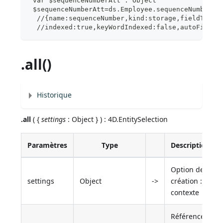
 var $sequenceNumberAtt : Object
 $sequenceNumberAtt=ds.Employee.sequenceNumber
  //{name:sequenceNumber,kind:storage,fieldType:
  //indexed:true,keyWordIndexed:false,autoFilled
.all()
Historique
.all
( {
settings
: Object } ) : 4D.EntitySelection
Paramètres
Type
Description
Option de
settings
Object
->
création :
contexte
Références