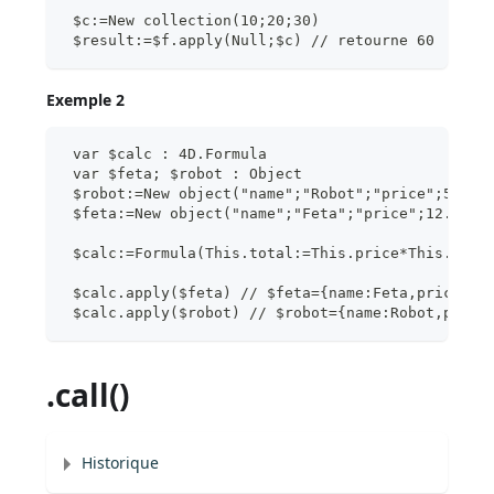
 $c:=New collection(10;20;30)
 $result:=$f.apply(Null;$c) // retourne 60
Exemple 2
 var $calc : 4D.Formula
 var $feta; $robot : Object
 $robot:=New object("name";"Robot";"price";543;"
 $feta:=New object("name";"Feta";"price";12.5;"q
 $calc:=Formula(This.total:=This.price*This.quan
 $calc.apply($feta) // $feta={name:Feta,price:12
 $calc.apply($robot) // $robot={name:Robot,price
.call()
Historique