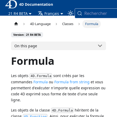
4D Documentation
Rechercher
21 R4 BETA
Français
4D Language
Classes
Formula
Version : 21 R4 BETA
On this page
Formula
Les objets
sont créés par les
4D.Formula
commandes
Formula
ou
Formula from string
et vous
permettent d'exécuter n'importe quelle expression ou
code 4D exprimé sous forme de texte d'une seule
ligne.
Les objets de la classe
héritent de la
4D.Formula
classe
. Ainsi, pour exécuter la formule,
4D.Function