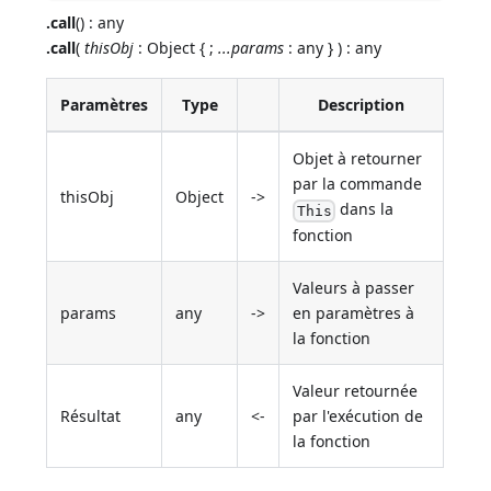
.call
() : any
.call
(
thisObj
: Object { ;
...params
: any } ) : any
Paramètres
Type
Description
Objet à retourner
par la commande
thisObj
Object
->
dans la
This
fonction
Valeurs à passer
params
any
->
en paramètres à
la fonction
Valeur retournée
Résultat
any
<-
par l'exécution de
la fonction