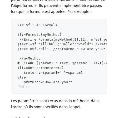
l'objet formule. Ils peuvent simplement être passés
lorsque la formule est appelée. Par exemple :
 var $f : 4D.Formula
 $f:=Formula(myMethod)
  //Ecrire Formula(myMethod($1;$2)) n'est pas né
 $text:=$f.call(Null;"Hello";"World") //retourne
 $text:=$f.call() //retourne "How are you?"
  //myMethod
 #DECLARE ($param1 : Text; $param2 : Text)->$ret
 If(Count parameters=2)
    $return:=$param1+" "+$param2
 Else
    $return:="How are you?"
 End if
Les paramètres sont reçus dans la méthode, dans
l'ordre où ils sont spécifiés dans l'appel.