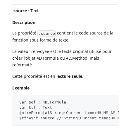
.source
: Text
Description
La propriété
contient le code source de la
.source
fonction sous forme de texte.
La valeur renvoyée est le texte original utilisé pour
créer l'objet 4D.Formula ou 4D.Method, mais
reformaté.
Cette propriété est en
lecture seule
.
Exemple
 var $of : 4D.Formula
 var $tf : Text
 $of:=Formula(String(Current time;HH MM AM PM))
 $tf:=$of.source //"String(Current time;HH MM AM