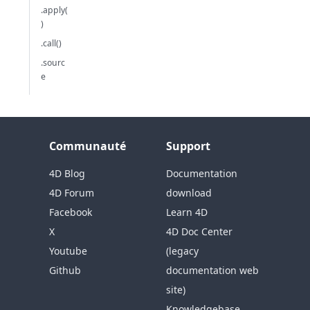
.apply(
)
.call()
.sourc
e
Communauté
Support
4D Blog
Documentation
4D Forum
download
Facebook
Learn 4D
X
4D Doc Center
Youtube
(legacy
Github
documentation web
site)
Knowledgebase