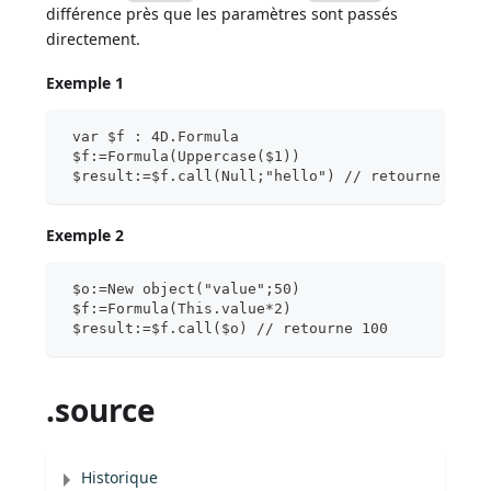
différence près que les paramètres sont passés
directement.
Exemple 1
 var $f : 4D.Formula
 $f:=Formula(Uppercase($1))
 $result:=$f.call(Null;"hello") // retourne "HEL
Exemple 2
 $o:=New object("value";50)
 $f:=Formula(This.value*2)
 $result:=$f.call($o) // retourne 100
.source
Historique