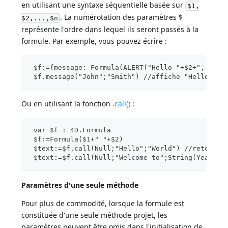
en utilisant une syntaxe séquentielle basée sur
$1,
. La numérotation des paramètres $
$2,...,$n
représente l'ordre dans lequel ils seront passés à la
formule. Par exemple, vous pouvez écrire :
 $f:={message: Formula(ALERT("Hello "+$2+", "+$1
 $f.message("John";"Smith") //affiche "Hello Smi
Ou en utilisant la fonction
.call()
:
 var $f : 4D.Formula
 $f:=Formula($1+" "+$2)
 $text:=$f.call(Null;"Hello";"World") //retourne
 $text:=$f.call(Null;"Welcome to";String(Year of
Paramètres d'une seule méthode
Pour plus de commodité, lorsque la formule est
constituée d'une seule méthode projet, les
paramètres peuvent être omis dans l'initialisation de