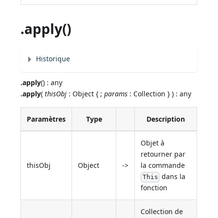
.apply()
Historique
.apply
() : any
.apply
(
thisObj
: Object { ;
params
: Collection } ) : any
Paramètres
Type
Description
Objet à
retourner par
thisObj
Object
->
la commande
dans la
This
fonction
Collection de