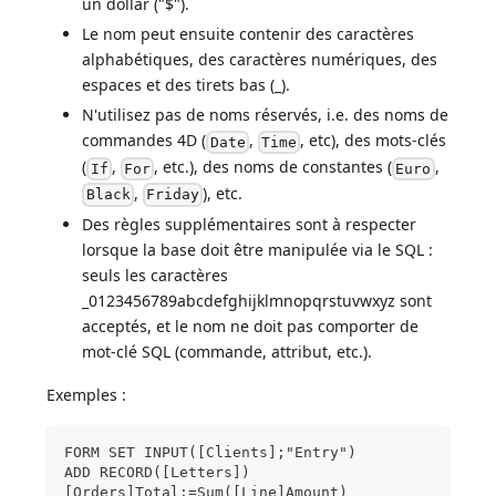
un dollar ("$").
Le nom peut ensuite contenir des caractères
alphabétiques, des caractères numériques, des
espaces et des tirets bas (_).
N'utilisez pas de noms réservés, i.e. des noms de
commandes 4D (
,
, etc), des mots-clés
Date
Time
(
,
, etc.), des noms de constantes (
,
If
For
Euro
,
), etc.
Black
Friday
Des règles supplémentaires sont à respecter
lorsque la base doit être manipulée via le SQL :
seuls les caractères
_0123456789abcdefghijklmnopqrstuvwxyz sont
acceptés, et le nom ne doit pas comporter de
mot-clé SQL (commande, attribut, etc.).
Exemples :
FORM SET INPUT([Clients];"Entry")
ADD RECORD([Letters])
[Orders]Total:=Sum([Line]Amount)