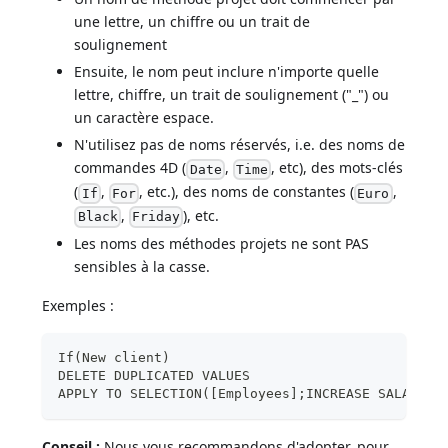
une lettre, un chiffre ou un trait de
soulignement
Ensuite, le nom peut inclure n'importe quelle
lettre, chiffre, un trait de soulignement ("_") ou
un caractère espace.
N'utilisez pas de noms réservés, i.e. des noms de
commandes 4D (
,
, etc), des mots-clés
Date
Time
(
,
, etc.), des noms de constantes (
,
If
For
Euro
,
), etc.
Black
Friday
Les noms des méthodes projets ne sont PAS
sensibles à la casse.
Exemples :
If(New client)
DELETE DUPLICATED VALUES
APPLY TO SELECTION([Employees];INCREASE SALARIES
Conseil :
Nous vous recommandons d'adopter, pour