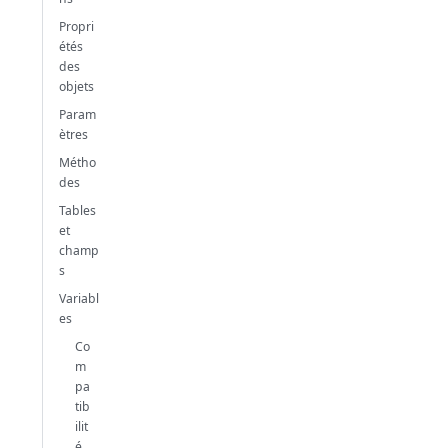
Propri
étés
des
objets
Param
ètres
Métho
des
Tables
et
champ
s
Variabl
es
Co
m
pa
tib
ilit
é