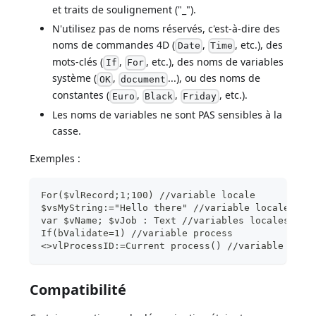
et traits de soulignement ("_").
N'utilisez pas de noms réservés, c'est-à-dire des
noms de commandes 4D (
,
, etc.), des
Date
Time
mots-clés (
,
, etc.), des noms de variables
If
For
système (
,
...), ou des noms de
OK
document
constantes (
,
,
, etc.).
Euro
Black
Friday
Les noms de variables ne sont PAS sensibles à la
casse.
Exemples :
For($vlRecord;1;100) //variable locale
$vsMyString:="Hello there" //variable locale
var $vName; $vJob : Text //variables locales
If(bValidate=1) //variable process
<>vlProcessID:=Current process() //variable inte
Compatibilité