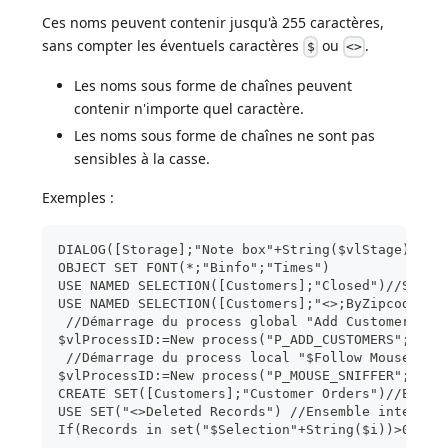
Ces noms peuvent contenir jusqu'à 255 caractères,
sans compter les éventuels caractères
ou
.
$
<>
Les noms sous forme de chaînes peuvent
contenir n'importe quel caractère.
Les noms sous forme de chaînes ne sont pas
sensibles à la casse.
Exemples :
DIALOG([Storage];"Note box"+String($vlStage))
OBJECT SET FONT(*;"Binfo";"Times")
USE NAMED SELECTION([Customers];"Closed")//Sélec
USE NAMED SELECTION([Customers];"<>;ByZipcode") 
 //Démarrage du process global "Add Customers"
$vlProcessID:=New process("P_ADD_CUSTOMERS";48*1
 //Démarrage du process local "$Follow Mouse Mov
$vlProcessID:=New process("P_MOUSE_SNIFFER";16*1
CREATE SET([Customers];"Customer Orders")//Ensem
USE SET("<>Deleted Records") //Ensemble interpro
If(Records in set("$Selection"+String($i))>0) //