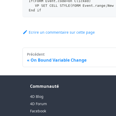
 If(FORM Event.code=On Clicked)
    VP SET CELL STYLE(FORM Event.range;New 
 End if
Ecrire un commentaire sur cette page
Précédent
On Bound Variable Change
Communauté
4D Blog
4D Forum
Facebook