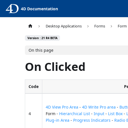
4D Documentation
Desktop Applications
Forms
Form 
Version : 21 R4 BETA
On this page
On Clicked
Code
P
4D View Pro Area
-
4D Write Pro area
-
But
4
Form -
Hierarchical List
-
Input
-
List Box
-
Plug-in Area
-
Progress Indicators
-
Radio 