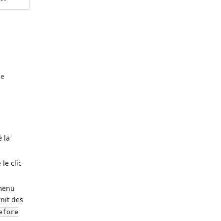
le
 la
le clic
 menu
rnit des
efore