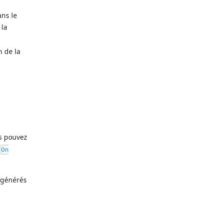
ans le
 la
 de la
us pouvez
On
 générés