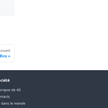
Suivant
 Box
ciété
propos de 4D
ntacts
 dans le monde