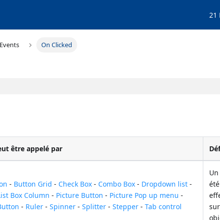
21
Events
On Clicked
eut être appelé par
Déf
Un 
ton
-
Button Grid
-
Check Box
-
Combo Box
-
Dropdown list
-
été
List Box Column
-
Picture Button
-
Picture Pop up menu
-
eff
Button
-
Ruler
-
Spinner
-
Splitter
-
Stepper
-
Tab control
su
obj