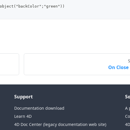
object("backColor";"green"))
On Close
Support
So
Documentation download
A 
Learn 4D
Co
4D Doc Center (legacy documentation web site)
4D