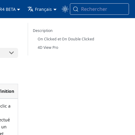
Rechercher
 R4 BETA
Français
Description
On Clicked et On Double Clicked
4D View Pro
inition
clic a
ectué
r un
et