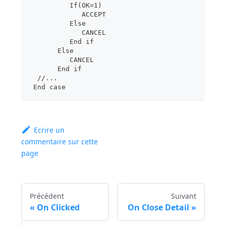
          If(OK=1)
             ACCEPT
          Else
             CANCEL
          End if
       Else
          CANCEL
       End if
  //...
 End case
Ecrire un
commentaire sur cette
page
Précédent
Suivant
On Clicked
On Close Detail