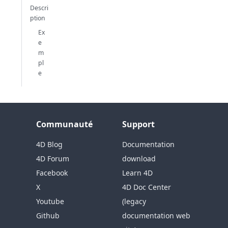
Descri
ption
Ex
e
m
pl
e
Communauté
Support
4D Blog
Documentation
4D Forum
download
Facebook
Learn 4D
X
4D Doc Center
Youtube
(legacy
Github
documentation web