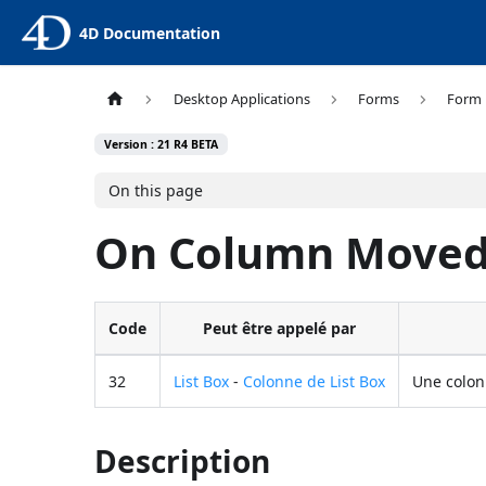
4D Documentation
Desktop Applications
Forms
Form 
Version : 21 R4 BETA
On this page
On Column Move
Code
Peut être appelé par
32
List Box
-
Colonne de List Box
Une colonn
Description