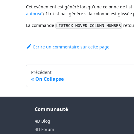
Cet événement est généré lorsqu'une colonne de list bo
autorisé
). Il n'est pas généré si la colonne est gliss
La commande
retour
LISTBOX MOVED COLUMN NUMBER
Ecrire un commentaire sur cette page
Précédent
On Collapse
Communauté
4D Blog
4D Forum