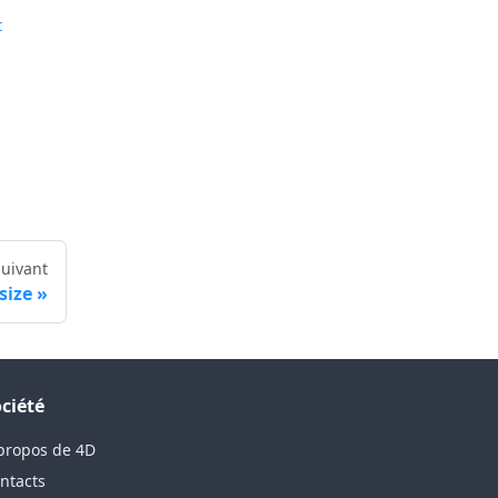
t
Suivant
size
ciété
propos de 4D
ntacts