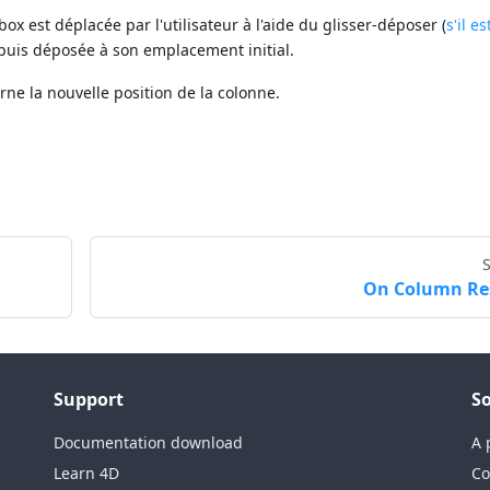
x est déplacée par l'utilisateur à l'aide du glisser-déposer (
s'il es
ée puis déposée à son emplacement initial.
ne la nouvelle position de la colonne.
On Column Re
Support
So
Documentation download
A 
Learn 4D
Co