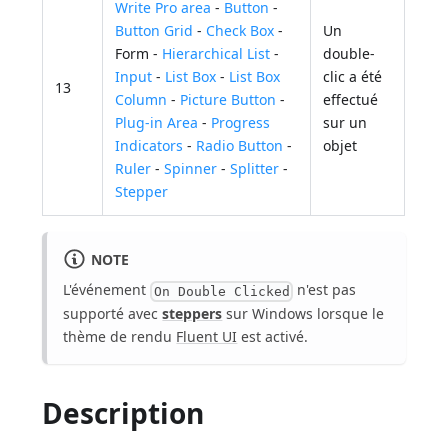
Write Pro area
-
Button
-
Button Grid
-
Check Box
-
Un
Form -
Hierarchical List
-
double-
Input
-
List Box
-
List Box
clic a été
13
Column
-
Picture Button
-
effectué
Plug-in Area
-
Progress
sur un
Indicators
-
Radio Button
-
objet
Ruler
-
Spinner
-
Splitter
-
Stepper
NOTE
L'événement
n'est pas
On Double Clicked
supporté avec
steppers
sur Windows lorsque le
thème de rendu
Fluent UI
est activé.
Description