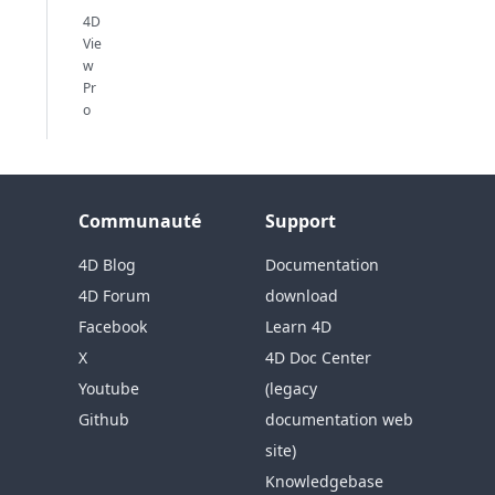
4D
Vie
w
Pr
o
Communauté
Support
4D Blog
Documentation
4D Forum
download
Facebook
Learn 4D
X
4D Doc Center
Youtube
(legacy
Github
documentation web
site)
Knowledgebase