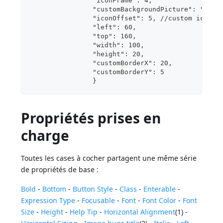
		"iconFrame": 4, 
		"customBackgroundPicture": "/RE
		"iconOffset": 5, //custom icon o
		"left": 60,	
		"top": 160,	
		"width": 100,		
		"height": 20,
		"customBorderX": 20,
		"customBorderY": 5
		}
Propriétés prises en
charge
Toutes les cases à cocher partagent une même série
de propriétés de base :
Bold
-
Bottom
-
Button Style
-
Class
-
Enterable
-
Expression Type
-
Focusable
-
Font
-
Font Color
-
Font
Size
-
Height
-
Help Tip
-
Horizontal Alignment
(1) -