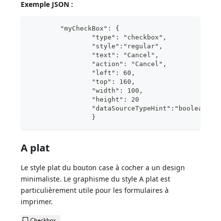
Exemple JSON :
	"myCheckBox": {
		"type": "checkbox",	
		"style":"regular",
		"text": "Cancel",	
		"action": "Cancel", 	
		"left": 60,			
		"top": 160,		
		"width": 100,			
		"height": 20		
		"dataSourceTypeHint":"boolean"
		}
A plat
Le style plat du bouton case à cocher a un design
minimaliste. Le graphisme du style A plat est
particulièrement utile pour les formulaires à
imprimer.