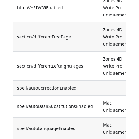
Zones 4D
htmlWYSIWIGEnabled
Write Pro
uniquement
Zones 4D
section/differentFirstPage
Write Pro
uniquement
Zones 4D
section/differentLeftRightPages
Write Pro
uniquement
spell/autoCorrectionEnabled
Mac
spell/autoDashSubstitutionsEnabled
uniquement
Mac
spell/autoLanguageEnabled
uniquement