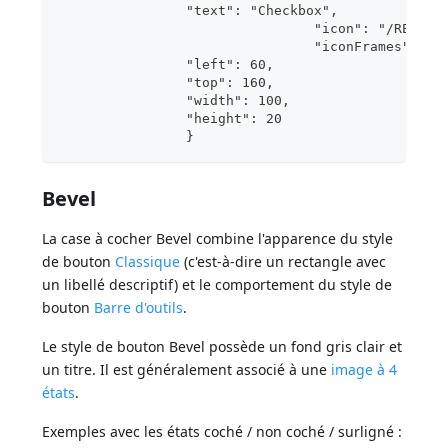
                "text": "Checkbox",
				"icon": "/RESO
				"iconFrames": 4 
                "left": 60,	
                "top": 160,	
                "wi
                "h
                }
Bevel
La case à cocher Bevel combine l'apparence du style
de bouton
Classique
(c'est-à-dire un rectangle avec
un libellé descriptif) et le comportement du style de
bouton
Barre d'outils
.
Le style de bouton Bevel possède un fond gris clair et
un titre. Il est généralement associé à une
image à 4
états
.
Exemples avec les états coché / non coché / surligné :