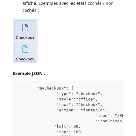
affiché. Exemples avec les états cochés / non
cochés :
Exemple JSON :
	"myCheckBox": {
                "type": "checkbox",	
                "style":"office",
                "text": "Checkbox",	 
                "action": "fontBold",
 				"icon": "/RESO
	
               "left": 60,	
                "top": 160,		