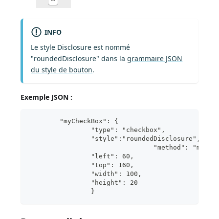
INFO
Le style Disclosure est nommé
"roundedDisclosure" dans la
grammaire JSON
du style de bouton
.
Exemple JSON :
	"myCheckBox": {
                "type": "checkbox",		
                "style":"roundedDisclosure",	
				"method": "m_di
                "left": 60,		
                "top": 160,	
                "width": 100,			
                "height": 20			
                }