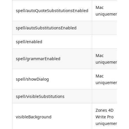
Mac
spell/autoQuoteSubstitutionsEnabled
uniquement
spell/autoSubstitutionsEnabled
spell/enabled
Mac
spell/grammarEnabled
uniquement
Mac
spell/showDialog
uniquement
spell/visibleSubstitutions
Zones 4D
visibleBackground
Write Pro
uniquement