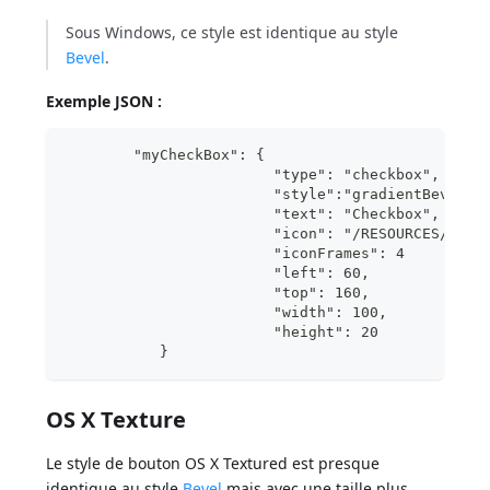
Sous Windows, ce style est identique au style
Bevel
.
Exemple JSON :
	"myCheckBox": {
			"type": "checkbox",	
			"style":"gradientBevel",
			"text": "Checkbox",	
			"icon": "/RESOURCES/File
			"iconFrames": 4
			"left": 60,		
			"top": 160,		
			"widt
			"heig
           }
OS X Texture
Le style de bouton OS X Textured est presque
identique au style
Bevel
mais avec une taille plus