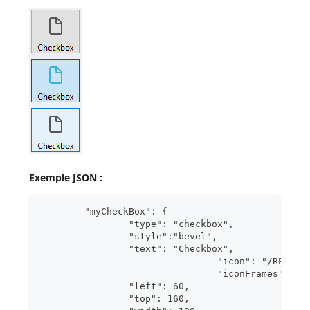
Exemple JSON :
	"myCheckBox": {
                "type": "checkbox",	
                "style":"bevel",
                "text": "Checkbox",	 
 				"icon": "/RESO
				"iconFrames": 4 
              	"left": 60,	
                "top": 160,	