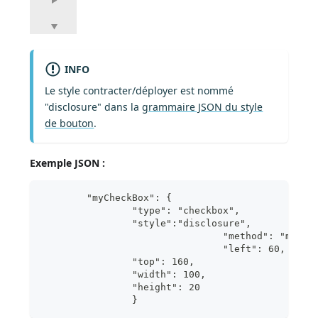
INFO
Le style contracter/déployer est nommé
"disclosure" dans la
grammaire JSON du style
de bouton
.
Exemple JSON :
	"myCheckBox": {
                "type": "checkbox",	
                "style":"disclosure",
				"method": "m_co
				"left": 60,	
                "top": 160,	
                "width": 100,			
                "height": 20			
                }