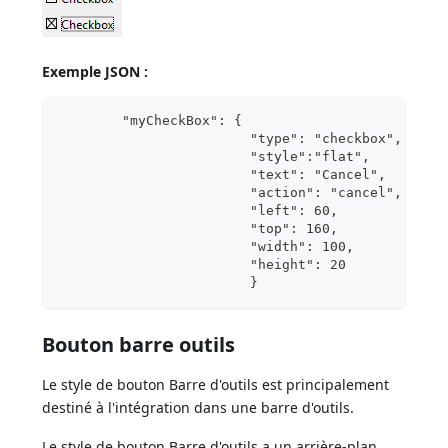
Exemple JSON :
	"myCheckBox": {
			"type": "checkbox",	
			"style":"flat",
			"text": "Cancel",	
			"action": "cancel", 
			"left": 60,		
 			"top": 160,	
 			"width":
			"height"
			}
Bouton barre outils
Le style de bouton Barre d'outils est principalement
destiné à l'intégration dans une barre d'outils.
Le style de bouton Barre d'outils a un arrière-plan