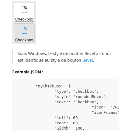
Sous Windows, le style de bouton Bevel arrondi
est identique au style de bouton
Bevel
.
Exemple JSON :
	"myCheckBox": {
                "type": "checkbox",	
                "style":"roundedBevel",	 
                "text": "Checkbox",	
 				"icon": "/RESO
				"iconFrames": 4 
                "left": 60,	
                "top": 160,	
                "width": 100,			