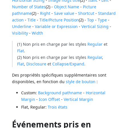
Horizontal Sizing
-
Image hugs title
(2) -
Italic
-
Left
-
Number of States
(2) -
Object Name
-
Picture
pathname
(2) -
Right
-
Save value
-
Shortcut
-
Standard
action
-
Title
-
Title/Picture Position
(2) -
Top
-
Type
-
Underline
-
Variable or Expression
-
Vertical Sizing
-
Visibility
-
Width
(1) Non pris en charge par les styles
Regular
et
Flat
.
(2) Non pris en charge par les styles
Regular
,
Flat
,
Disclosure
et
Collapse/Expand
.
Des propriétés spécifiques supplémentaires sont
disponibles, en fonction du
style de bouton
:
Custom:
Background pathname
-
Horizontal
Margin
-
Icon Offset
-
Vertical Margin
Flat, Regular:
Trois états
Événements pris en