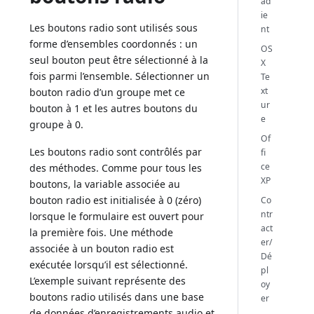
ad
ie
Les boutons radio sont utilisés sous
nt
forme d’ensembles coordonnés : un
OS
seul bouton peut être sélectionné à la
X
fois parmi l’ensemble. Sélectionner un
Te
xt
bouton radio d’un groupe met ce
ur
bouton à 1 et les autres boutons du
e
groupe à 0.
Of
Les boutons radio sont contrôlés par
fi
ce
des méthodes. Comme pour tous les
XP
boutons, la variable associée au
bouton radio est initialisée à 0 (zéro)
Co
ntr
lorsque le formulaire est ouvert pour
act
la première fois. Une méthode
er/
associée à un bouton radio est
Dé
exécutée lorsqu’il est sélectionné.
pl
L’exemple suivant représente des
oy
boutons radio utilisés dans une base
er
de données d’enregistrements audio et