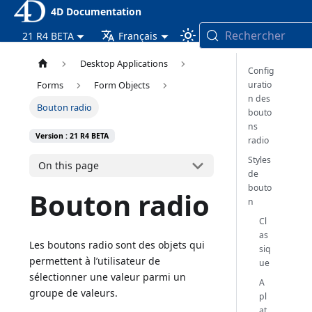
4D Documentation
Rechercher
21 R4 BETA
Français
Desktop Applications
Config
uratio
Forms
Form Objects
n des
Bouton radio
bouto
ns
Version : 21 R4 BETA
radio
Styles
On this page
de
bouto
Bouton radio
n
Cl
as
Les boutons radio sont des objets qui
siq
permettent à l’utilisateur de
ue
sélectionner une valeur parmi un
A
groupe de valeurs.
pl
at