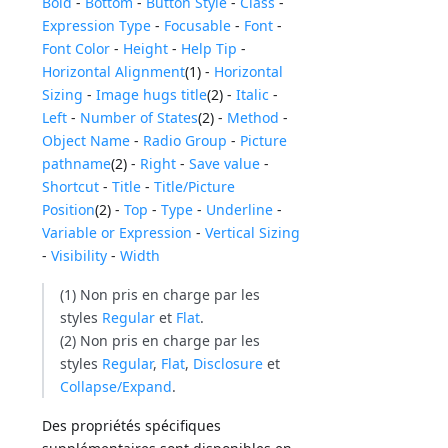
Bold
-
Bottom
-
Button Style
-
Class
-
Expression Type
-
Focusable
-
Font
-
Font Color
-
Height
-
Help Tip
-
Horizontal Alignment
(1) -
Horizontal
Sizing
-
Image hugs title
(2) -
Italic
-
Left
-
Number of States
(2) -
Method
-
Object Name
-
Radio Group
-
Picture
pathname
(2) -
Right
-
Save value
-
Shortcut
-
Title
-
Title/Picture
Position
(2) -
Top
-
Type
-
Underline
-
Variable or Expression
-
Vertical Sizing
-
Visibility
-
Width
(1) Non pris en charge par les
styles
Regular
et
Flat
.
(2) Non pris en charge par les
styles
Regular
,
Flat
,
Disclosure
et
Collapse/Expand
.
Des propriétés spécifiques