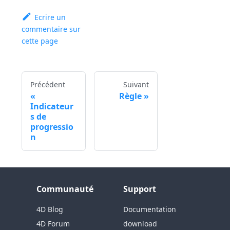
Ecrire un
commentaire sur
cette page
Précédent
Suivant
Règle
Indicateur
s de
progressio
n
Communauté
Support
4D Blog
Documentation
4D Forum
download