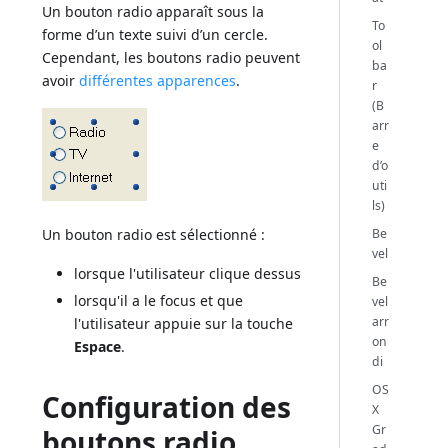
Un bouton radio apparaît sous la
To
forme d’un texte suivi d’un cercle.
ol
Cependant, les boutons radio peuvent
ba
avoir
différentes apparences
.
r
(B
arr
e
d’o
uti
ls)
Be
Un bouton radio est sélectionné :
vel
lorsque l'utilisateur clique dessus
Be
lorsqu'il a le focus et que
vel
arr
l'utilisateur appuie sur la touche
on
Espace
.
di
OS
Configuration des
X
Gr
boutons radio