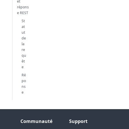
et
répons
e REST
St
at
ut
de
la
re
qu
êt
e
Ré
po
ns
e
Communauté
Support