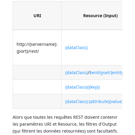
URI
Resource (Input)
http://{servername}:
{dataClass}
{port}/rest/
{dataClass}
/
$entityset/{entitySetID
{dataClass}({key})
{dataClass}:{attribute}(value)
Alors que toutes les requêtes REST doivent contenir
les paramètres URI et Resource, les filtres d'Output
(qui filtrent les données retournées) sont facultatifs.