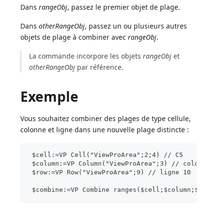
Dans
rangeObj
, passez le premier objet de plage.
Dans
otherRangeObj
, passez un ou plusieurs autres
objets de plage à combiner avec
rangeObj
.
La commande incorpore les objets
rangeObj
et
otherRangeObj
par référence.
Exemple
Vous souhaitez combiner des plages de type cellule,
colonne et ligne dans une nouvelle plage distincte :
 $cell:=VP Cell("ViewProArea";2;4) // C5
 $column:=VP Column("ViewProArea";3) // colonne 
 $row:=VP Row("ViewProArea";9) // ligne 10
 $combine:=VP Combine ranges($cell;$column;$row)