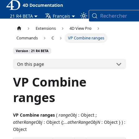
4D Documentation
Rechercher
21 R4 BETA
Français
Extensions
4D View Pro
Commands
C
VP Combine ranges
Version : 21 R4 BETA
On this page
VP Combine
ranges
VP Combine ranges
(
rangeObj
: Object ;
otherRangeObj
: Object {;...
otherRangeObjN
: Object } ) :
Object