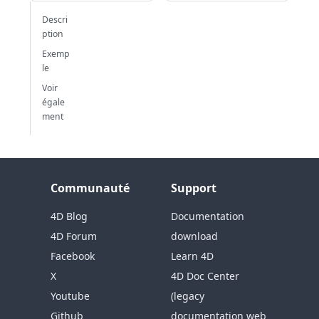
Descri
ption
Exemp
le
Voir
égale
ment
Communauté
Support
4D Blog
Documentation
4D Forum
download
Facebook
Learn 4D
X
4D Doc Center
Youtube
(legacy
Github
documentation web