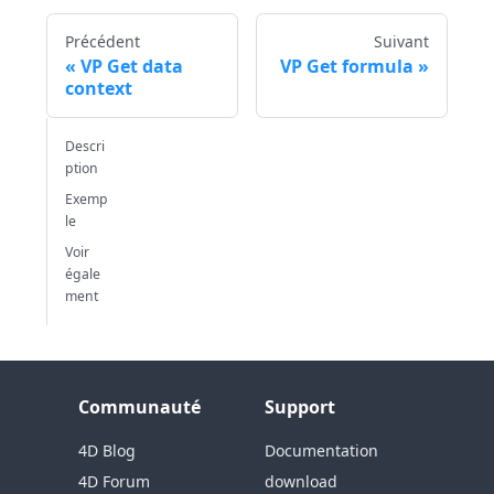
Précédent
Suivant
VP Get data
VP Get formula
context
Descri
ption
Exemp
le
Voir
égale
ment
Communauté
Support
4D Blog
Documentation
4D Forum
download