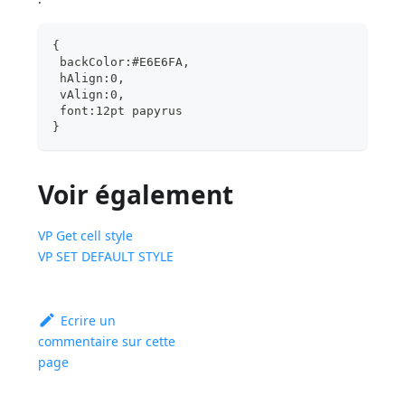
{
 backColor:#E6E6FA,
 hAlign:0,
 vAlign:0,
 font:12pt papyrus
}
Voir également
VP Get cell style
VP SET DEFAULT STYLE
Ecrire un
commentaire sur cette
page