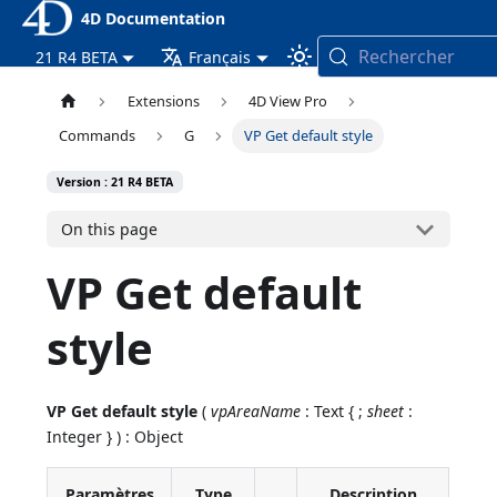
4D Documentation
Rechercher
21 R4 BETA
Français
Extensions
4D View Pro
Commands
G
VP Get default style
Version : 21 R4 BETA
On this page
VP Get default
style
VP Get default style
(
vpAreaName
: Text { ;
sheet
:
Integer } ) : Object
Paramètres
Type
Description