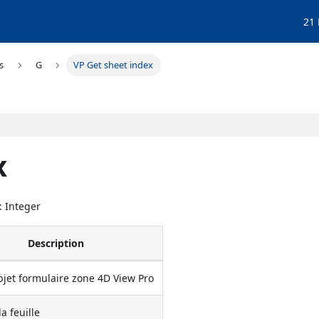
21
s
G
VP Get sheet index
x
 : Integer
Description
jet formulaire zone 4D View Pro
a feuille