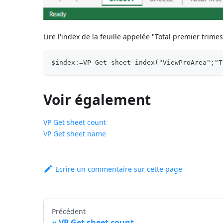
Lire l'index de la feuille appelée "Total premier trimes
$index:=VP Get sheet index("ViewProArea";"T
Voir également
VP Get sheet count
VP Get sheet name
Ecrire un commentaire sur cette page
Précédent
VP Get sheet count