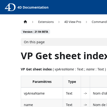
4D Documentation
Extensions
4D View Pro
Command
Version : 21 R4 BETA
On this page
VP Get sheet inde
VP Get sheet index
(
vpAreaName
: Text ;
name
: Text )
Paramètres
Type
vpAreaName
Text
->
Nom d'ob
name
Text
->
Nom de l