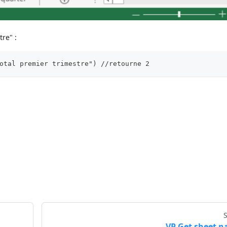
tre" :
otal premier trimestre") //retourne 2
VP Get sheet 