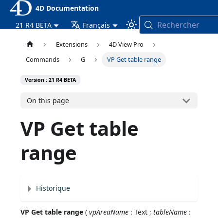
4D Documentation
Rechercher
21 R4 BETA
Français
Extensions
4D View Pro
Commands
G
VP Get table range
Version : 21 R4 BETA
On this page
VP Get table
range
Historique
VP Get table range
(
vpAreaName
: Text ;
tableName
: