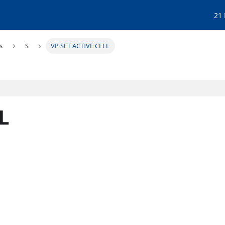
21
s
S
VP SET ACTIVE CELL
L