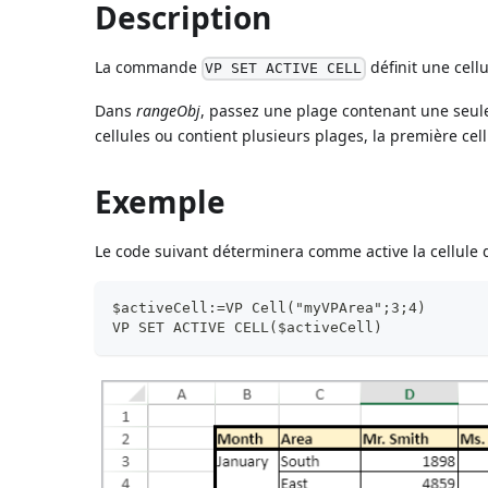
Description
La commande
définit une cell
VP SET ACTIVE CELL
Dans
rangeObj
, passez une plage contenant une seule 
cellules ou contient plusieurs plages, la première cell
Exemple
Le code suivant déterminera comme active la cellule de
$activeCell:=VP Cell("myVPArea";3;4)
VP SET ACTIVE CELL($activeCell)