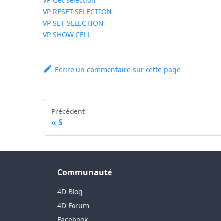
VP Get selection
VP RESET SELECTION
VP SET SELECTION
VP SHOW CELL
Ecrire un commentaire sur cette page
Précédent
S
Communauté
4D Blog
4D Forum
Facebook