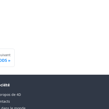
Suivant
ODS
ciété
propos de 4D
ntacts
 dans le monde