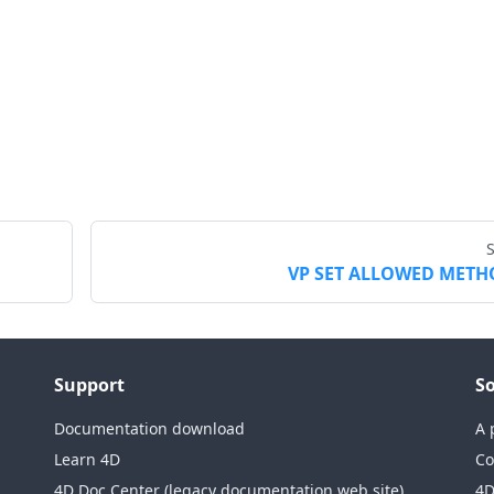
VP SET ALLOWED METH
Support
So
Documentation download
A 
Learn 4D
Co
4D Doc Center (legacy documentation web site)
4D