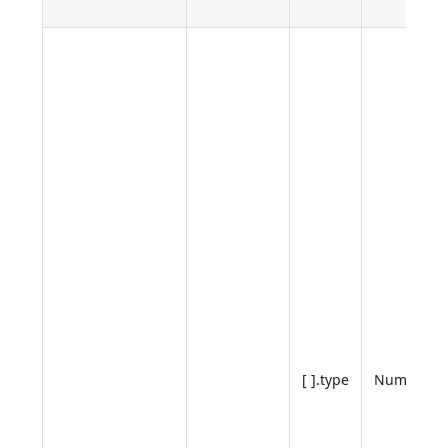
[ ].type
Number