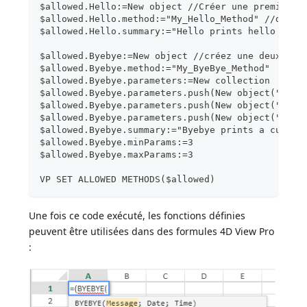
$allowed.Hello:=New object //Créer une première 
$allowed.Hello.method:="My_Hello_Method" //défin
$allowed.Hello.summary:="Hello prints hello worl
$allowed.Byebye:=New object //créez une deuxième
$allowed.Byebye.method:="My_ByeBye_Method"
$allowed.Byebye.parameters:=New collection
$allowed.Byebye.parameters.push(New object("name
$allowed.Byebye.parameters.push(New object("name
$allowed.Byebye.parameters.push(New object("name
$allowed.Byebye.summary:="Byebye prints a custom
$allowed.Byebye.minParams:=3
$allowed.Byebye.maxParams:=3
VP SET ALLOWED METHODS($allowed)
Une fois ce code exécuté, les fonctions définies
peuvent être utilisées dans des formules 4D View Pro
: