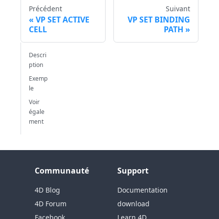
Précédent
Suivant
VP SET ACTIVE
VP SET BINDING
CELL
PATH
Descri
ption
Exemp
le
Voir
égale
ment
Communauté
Support
4D Blog
Documentation
4D Forum
download
Facebook
Learn 4D