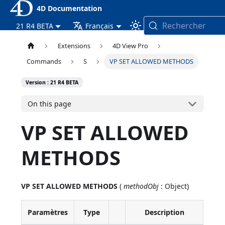
4D Documentation
Rechercher
21 R4 BETA
Français
Extensions
4D View Pro
Commands
S
VP SET ALLOWED METHODS
Version : 21 R4 BETA
On this page
VP SET ALLOWED
METHODS
VP SET ALLOWED METHODS
(
methodObj
: Object)
Paramètres
Type
Description