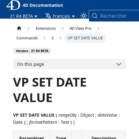
4D Documentation
Rechercher
21 R4 BETA
Français
Extensions
4D View Pro
Commands
S
VP SET DATE VALUE
Version : 21 R4 BETA
On this page
VP SET DATE
VALUE
VP SET DATE VALUE
(
rangeObj
: Object ;
dateValue
:
Date { ;
formatPattern
: Text } )
Paramètres
Type
Description