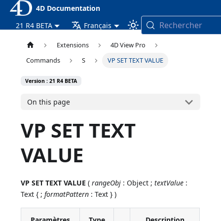
4D Documentation
Rechercher
21 R4 BETA
Français
Extensions
4D View Pro
Commands
S
VP SET TEXT VALUE
Version : 21 R4 BETA
On this page
VP SET TEXT
VALUE
VP SET TEXT VALUE
(
rangeObj
: Object ;
textValue
:
Text { ;
formatPattern
: Text } )
Paramètres
Type
Description