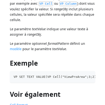
par exemple avec
ou
) dont vous
VP Cell
VP Column
voulez spécifier la valeur. Si
rangeObj
inclut plusieurs
cellules, la valeur spécifiée sera répétée dans chaque
cellule.
Le paramètre
textValue
indique une valeur texte à
assigner à
rangeObj
.
Le paramètre optionnel
formatPattern
définit un
modèle
pour le paramètre
textValue
.
Exemple
VP SET TEXT VALUE(VP Cell("ViewProArea";3;2);"Te
Voir également
Cell Format