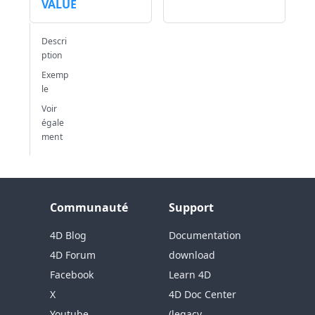
VALUE
Descri
ption
Exemp
le
Voir
égale
ment
Communauté
Support
4D Blog
Documentation
4D Forum
download
Facebook
Learn 4D
X
4D Doc Center
Youtube
(legacy