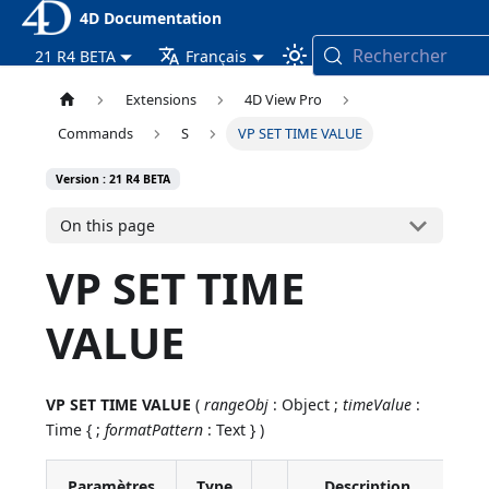
4D Documentation
Rechercher
21 R4 BETA
Français
Extensions
4D View Pro
Commands
S
VP SET TIME VALUE
Version : 21 R4 BETA
On this page
VP SET TIME
VALUE
VP SET TIME VALUE
(
rangeObj
: Object ;
timeValue
:
Time { ;
formatPattern
: Text } )
Paramètres
Type
Description