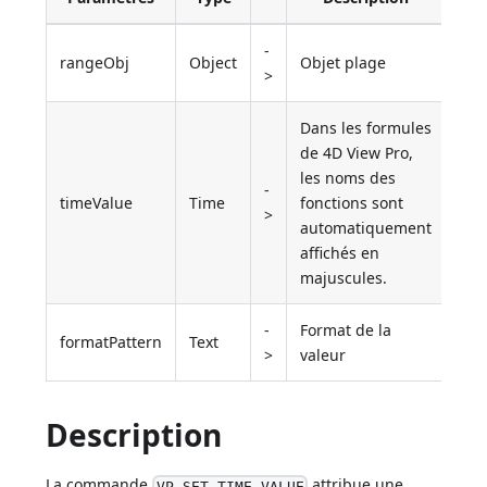
-
rangeObj
Object
Objet plage
>
Dans les formules
de 4D View Pro,
les noms des
-
timeValue
Time
fonctions sont
>
automatiquement
affichés en
majuscules.
-
Format de la
formatPattern
Text
>
valeur
Description
La commande
attribue une
VP SET TIME VALUE