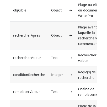
Plage ou élément
objCible
Object
→
ou document 4D
Write Pro
Plage avant
laquelle la
rechercherAprès
Object
→
recherche va
commencer
Rechercher la
rechercherValeur
Text
→
valeur
Règle(s) de
conditionRecherche
Integer
→
recherche
Chaîne de
remplacerValeur
Text
→
remplacement
Plage de la valeur