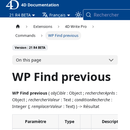
4D Documentation
Rechercher
21 R4 BETA
Français
Extensions
4D Write Pro
Commands
WP Find previous
Version : 21 R4 BETA
On this page
WP Find previous
WP Find previous
(
objCible
: Object ;
rechercherAprès
:
Object ;
rechercherValeur
: Text ;
conditionRecherche
:
Integer {;
remplacerValeur
: Text} ) -> Résultat
Paramètre
Type
Description