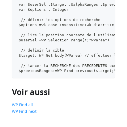
 var $userSel ;$target ;$alphaRanges ;$previousR
 var $options : Integer
  // définir les options de recherche
 $options:=wk case insensitive+wk diacritic inse
  // lire la position courante de l'utilisateur
 $userSel:=WP Selection range(*;"WParea")
  // définir la cible
 $target:=WP Get body(WParea) // effectuer la re
  // lancer la RECHERCHE des PRECEDENTES occuren
 $previousRanges:=WP Find previous($target;"alph
Voir aussi
WP Find all
WP Find next