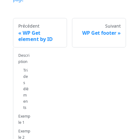
Précédent
Suivant
WP Get
WP Get footer
element by ID
Descri
ption
Tri
de
s
élé
m
en
ts
Exemp
le 1
Exemp
le 2