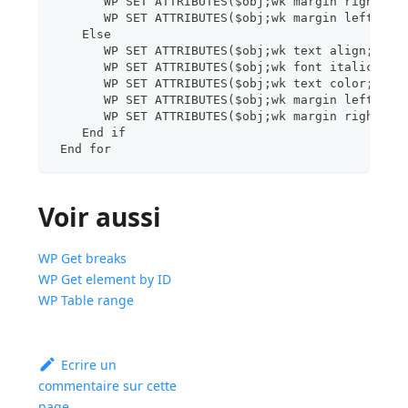
       WP SET ATTRIBUTES($obj;wk margin right;"5
       WP SET ATTRIBUTES($obj;wk margin left;"1c
    Else
       WP SET ATTRIBUTES($obj;wk text align;wk r
       WP SET ATTRIBUTES($obj;wk font italic;wk 
       WP SET ATTRIBUTES($obj;wk text color;"#40
       WP SET ATTRIBUTES($obj;wk margin left;"5c
       WP SET ATTRIBUTES($obj;wk margin right;"1
    End if
 End for
Voir aussi
WP Get breaks
WP Get element by ID
WP Table range
Ecrire un
commentaire sur cette
page