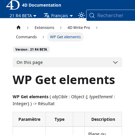
4D Documentation
Rechercher
21 R4 BETA
Français
Extensions
4D Write Pro
Commands
WP Get elements
Version : 21 R4 BETA
On this page
WP Get elements
WP Get elements
(
objCible
: Object {;
typeElement
:
Integer} ) -> Résultat
Paramètre
Type
Description
Plage ou