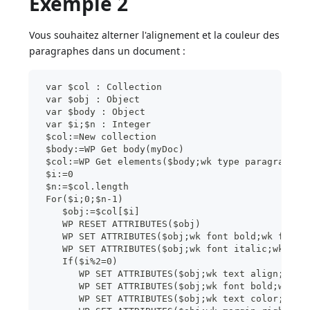
Exemple 2
Vous souhaitez alterner l'alignement et la couleur des
paragraphes dans un document :
 var $col : Collection
 var $obj : Object
 var $body : Object
 var $i;$n : Integer
 $col:=New collection
 $body:=WP Get body(myDoc)
 $col:=WP Get elements($body;wk type paragraph)
 $i:=0
 $n:=$col.length
 For($i;0;$n-1)
    $obj:=$col[$i]
    WP RESET ATTRIBUTES($obj)
    WP SET ATTRIBUTES($obj;wk font bold;wk false
    WP SET ATTRIBUTES($obj;wk font italic;wk fal
    If($i%2=0)
       WP SET ATTRIBUTES($obj;wk text align;wk l
       WP SET ATTRIBUTES($obj;wk font bold;wk tr
       WP SET ATTRIBUTES($obj;wk text color;"#80