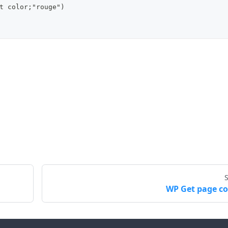
t color;"rouge")
WP Get page c