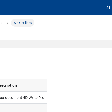
21
ds
WP Get links
escription
 ou document 4D Write Pro
s