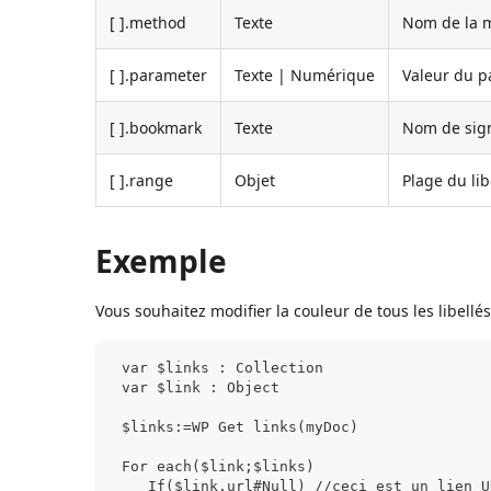
[ ].method
Texte
Nom de la m
[ ].parameter
Texte | Numérique
Valeur du p
[ ].bookmark
Texte
Nom de sign
[ ].range
Objet
Plage du lib
Exemple
Vous souhaitez modifier la couleur de tous les libell
 var $links : Collection
 var $link : Object
 $links:=WP Get links(myDoc)
 For each($link;$links)
    If($link.url#Null) //ceci est un lien U