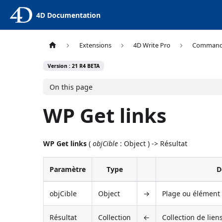
4D Documentation
Extensions
4D Write Pro
Comman
Version : 21 R4 BETA
On this page
WP Get links
WP Get links
(
objCible
: Object ) -> Résultat
Paramètre
Type
D
objCible
Object
→
Plage ou élément
Résultat
Collection
←
Collection de lien