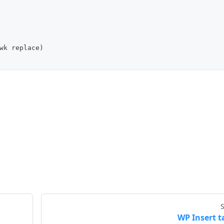
wk replace)
WP Insert t