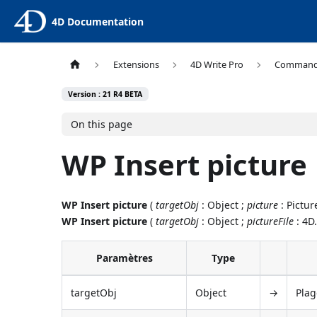
4D Documentation
Extensions
4D Write Pro
Comman
Version : 21 R4 BETA
On this page
WP Insert picture
WP Insert picture
(
targetObj
: Object ;
picture
: Pictur
WP Insert picture
(
targetObj
: Object ;
pictureFile
: 4D.
Paramètres
Type
targetObj
Object
→
Plag