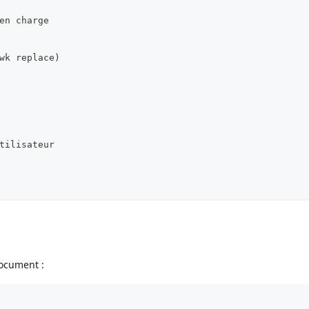
en charge
wk replace)
tilisateur
document :