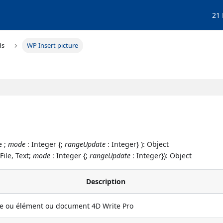
21
ds
WP Insert picture
e ;
mode
: Integer {;
rangeUpdate
: Integer} ): Object
File, Text;
mode
: Integer {;
rangeUpdate
: Integer}): Object
Description
e ou élément ou document 4D Write Pro