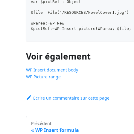
var $pictRef : Object
$file:=File("/RESOURCES/NovelCover1.jpg")
WParea:=WP New
$pictRef:=WP Insert picture(WParea; $file; 
Voir également
WP Insert document body
WP Picture range
Ecrire un commentaire sur cette page
Précédent
WP Insert formula