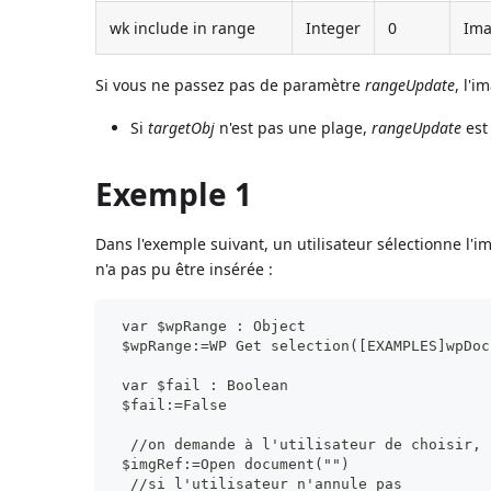
wk include in range
Integer
0
Ima
Si vous ne passez pas de paramètre
rangeUpdate
, l'
Si
targetObj
n'est pas une plage,
rangeUpdate
est
Exemple 1
Dans l'exemple suivant, un utilisateur sélectionne l'im
n'a pas pu être insérée :
 var $wpRange : Object
 $wpRange:=WP Get selection([EXAMPLES]wpDoc
 var $fail : Boolean
 $fail:=False
  //on demande à l'utilisateur de choisir, 
 $imgRef:=Open document("")
  //si l'utilisateur n'annule pas