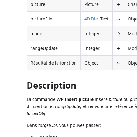
picture
Picture
→
Cham
pictureFile
4D.File
, Text
→
Obje
mode
Integer
→
Mode
rangeUpdate
Integer
→
Mode
Résultat de la fonction
Object
←
Obje
Description
La commande
WP Insert picture
insère
picture
ou
pic
d'insertion et
rangeUpdate
, et renvoie une référence 
targetObj
.
Dans
targetObj
, vous pouvez passer: