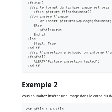
 If(OK=1)
  //si le format du fichier image est pris 
    If(Is picture file(document))
  //on insère l'image
       WP Insert picture($wpRange;document;
    Else
       $fail:=True
    End if
 Else
    $fail:=True
 End if
  //si l'insertion a échoué, on informe l'u
 If($fail)
    ALERT("Picture insertion failed")
 End if
Exemple 2
Vous souhaitez insérer une image dans le corps du 
var $file : 4D.File