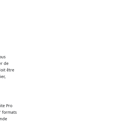
ous
er de
oit être
er,
ite Pro
" formats
ande