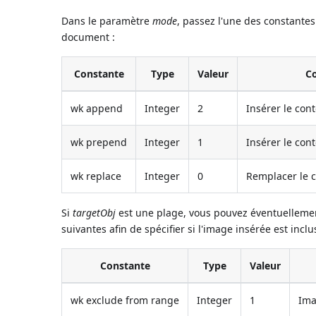
Dans le paramètre
mode
, passez l'une des constantes
document :
Constante
Type
Valeur
C
wk append
Integer
2
Insérer le cont
wk prepend
Integer
1
Insérer le con
wk replace
Integer
0
Remplacer le c
Si
targetObj
est une plage, vous pouvez éventuellemen
suivantes afin de spécifier si l'image insérée est incl
Constante
Type
Valeur
wk exclude from range
Integer
1
Ima