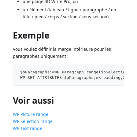
une plage 4D Write Pro, ou
un élément (tableau / ligne / paragraphe / en-
tête / pied / corps / section / sous-section)
Exemple
Vous voulez définir la marge intérieure pour les
paragraphes uniquement :
 $oParagraphs:=WP Paragraph range($oSelection)
 WP SET ATTRIBUTES($oParagraphs;wk padding;20)
Voir aussi
WP Picture range
WP Selection range
WP Text range