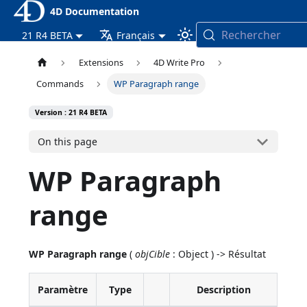
4D Documentation
Rechercher
21 R4 BETA
Français
Extensions
4D Write Pro
Commands
WP Paragraph range
Version : 21 R4 BETA
On this page
WP Paragraph
range
WP Paragraph range
(
objCible
: Object ) -> Résultat
Paramètre
Type
Description