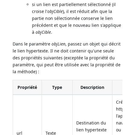
si un lien est partiellement sélectionné (il
croise l'
objCible
), il est réduit afin que la
partie non sélectionnée conserve le lien
précédent et que le nouveau lien s'applique
à
objCible
.
Dans le paramètre
objLien
, passez un objet qui décrit
le lien hypertexte. Il ne doit contenir qu'une seule
des propriétés suivantes (exceptée la propriété du
paramètre, qui peut être utilisée avec la propriété de
la méthode) :
Propriété
Type
Description
Crée un 
https://
we
l'applica
Destination du
navigateu
lien hypertexte
ou relati
url
Texte