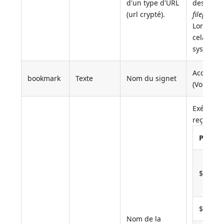
d'un type d'URL
des liens
(url crypté).
filepath/f
Lorsque v
cela ouvr
système p
Accède a
bookmark
Texte
Nom du signet
(Voir
Gest
Exécute l
reçoit a
Paramè
$1
$2
Nom de la