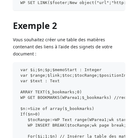
 WP SET LINK($footer;New object("url";"http://ww
Exemple 2
Vous souhaitez créer une table des matières
contenant des liens à l'aide des signets de votre
document :
 var $i;$n;$p;$memoStart : Integer
 var $range;$link;$toc;$tocRange;$positionInfo;$
 var $text : Text
 ARRAY TEXT($_bookmarks;0)
 WP GET BOOKMARKS(WParea1;$_bookmarks) //recense
 $n:=Size of array($_bookmarks)
 If($n>0)
    $tocRange:=WP Text range(WParea1;wk start te
    WP INSERT BREAK($tocRange;wk page break;wk a
    For($i;1;$n) // Insérer la table des matière