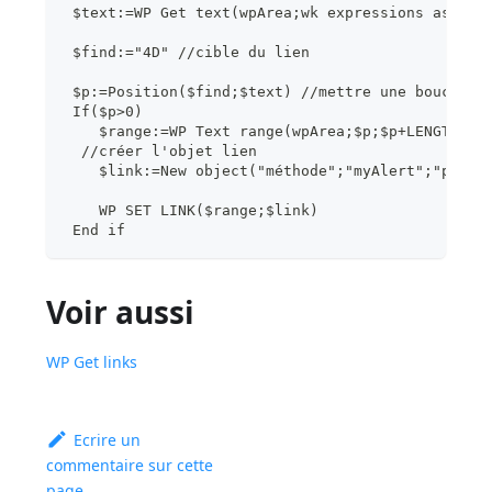
 $text:=WP Get text(wpArea;wk expressions as val
 $find:="4D" //cible du lien
 $p:=Position($find;$text) //mettre une boucle d
 If($p>0)
    $range:=WP Text range(wpArea;$p;$p+LENGTH($f
  //créer l'objet lien
    $link:=New object("méthode";"myAlert";"param
    WP SET LINK($range;$link)
 End if
Voir aussi
WP Get links
Ecrire un
commentaire sur cette
page