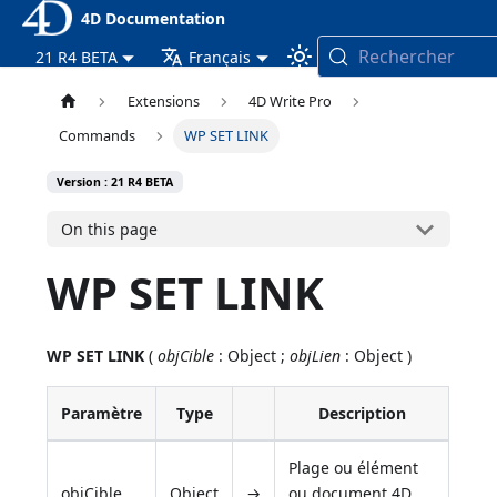
4D Documentation
Rechercher
21 R4 BETA
Français
Extensions
4D Write Pro
Commands
WP SET LINK
Version : 21 R4 BETA
On this page
WP SET LINK
WP SET LINK
(
objCible
: Object ;
objLien
: Object )
Paramètre
Type
Description
Plage ou élément
objCible
Object
→
ou document 4D