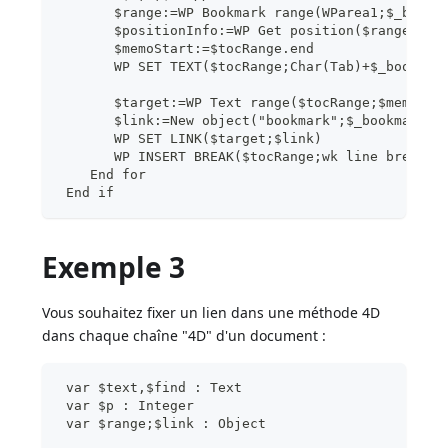
       $range:=WP Bookmark range(WParea1;$_bookm
       $positionInfo:=WP Get position($range)
       $memoStart:=$tocRange.end
       WP SET TEXT($tocRange;Char(Tab)+$_bookmar
       $target:=WP Text range($tocRange;$memoSta
       $link:=New object("bookmark";$_bookmarks{
       WP SET LINK($target;$link)
       WP INSERT BREAK($tocRange;wk line break;w
    End for
 End if
Exemple 3
Vous souhaitez fixer un lien dans une méthode 4D
dans chaque chaîne "4D" d'un document :
 var $text,$find : Text
 var $p : Integer
 var $range;$link : Object