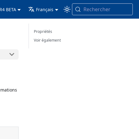
Rechercher
 R4 BETA
Français
Propriétés
Voir également
rmations