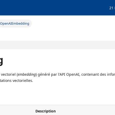
21
OpenAIEmbedding
g
ectoriel (
embedding
) généré par l'API OpenAI, contenant des info
tations vectorielles.
Description