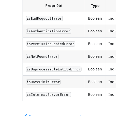
Propriété
Type
Boolean
Indi
isBadRequestError
Boolean
Indi
isAuthenticationError
Boolean
Indi
isPermissionDeniedError
Boolean
Indi
isNotFoundError
Boolean
Indi
isUnprocessableEntityError
Boolean
Indi
isRateLimitError
Boolean
Indi
isInternalServerError