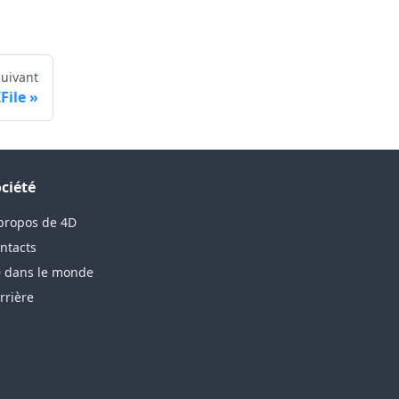
Suivant
File
ciété
propos de 4D
ntacts
 dans le monde
rrière