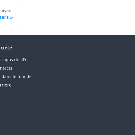
Suivant
ters
ciété
propos de 4D
ntacts
 dans le monde
rrière