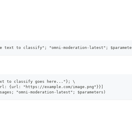
e text to classify"; "omni-moderation-latest"; $paramete
xt to classify goes here..."}; \
rl: {url: "https://example.com/image.png"}}]
sages; "omni-moderation-latest"; $parameters)