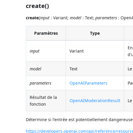
create()
create
(
input
: Variant;
model
: Text;
parameters
: OpenA
Paramètres
Type
En
input
Variant
d'
model
Text
Le
parameters
OpenAIParameters
Pa
Résultat de la
OpenAIModerationResult
Le
fonction
Détermine si l'entrée est potentiellement dangereuse
https://developers.openai.com/api/reference/resour