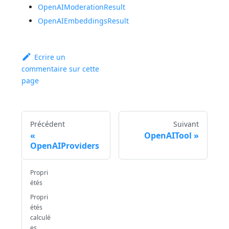
OpenAIModerationResult
OpenAIEmbeddingsResult
Ecrire un
commentaire sur cette
page
Précédent
Suivant
OpenAITool
OpenAIProviders
Propri
étés
Propri
étés
calculé
es