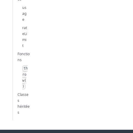
us
ag
e
rat
eLi
mi
t
Fonctio
ns
th
ro
w(
)
Classe
s
héritée
s