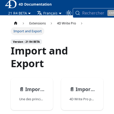
4D Documentation
Rechercher
21 R4 BETA
Français
Extensions
4D Write Pro
Import and Export
Version : 21 R4 BETA
Import and
Export
📄️
Import de documents 4D Write
📄️
Importer et exporter au format docx
Une des principales fonctions du nouvel objet 4D Write Pro est sa capacité à importer et à convertir les documents 4D Write existants. Ce principe vous permet de migrer les applications qui s'appuient actuellement sur le plug-in 4D Write.
4D Write Pro peut à la fois importer et exporter des documents au format .docx. Ce format est pris en charge par les applications de traitement de texte telles que Microsoft Word.