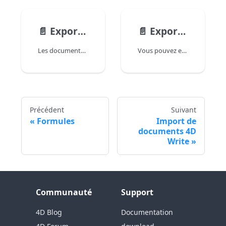
📄️
Exporter aux formats HTML et MIME HTML
📄️
Exporter au format SVG
Les documents 4D Write Pro peuvent être exportés aux formats HTML et MIME HTML à l'aide des commandes WP EXPORTER DOCUMENT et WP EXPORTER VARIABLE. Utilisez ces tableaux pour vérifier quels attributs et fonctionnalités de 4D Write Pro sont exportés vers HTML et HTML MIME. Les attributs/fonctionnalités sont triés par ordre alphabétique. Pour une liste détaillée des attributs, reportez-vous à la page Attributs 4D Write Pro.
Vous pouvez exporter les pages d’un document 4D Write Pro au format SVG à l'aide des commandes WP EXPORTER DOCUMENT et WP EXPORTER VARIABLE. Cette page contient des informations et des notes supplémentaires sur l'exportation SVG.
Précédent
Suivant
Formules
Import de
documents 4D
Write
Communauté
Support
4D Blog
Documentation