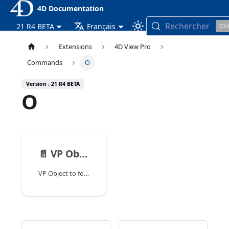
4D Documentation
Rechercher
21 R4 BETA
Français
Extensions
4D View Pro
Commands
O
Version : 21 R4 BETA
O
📄️
VP Object to font
VP Object to font ( fontObj Text