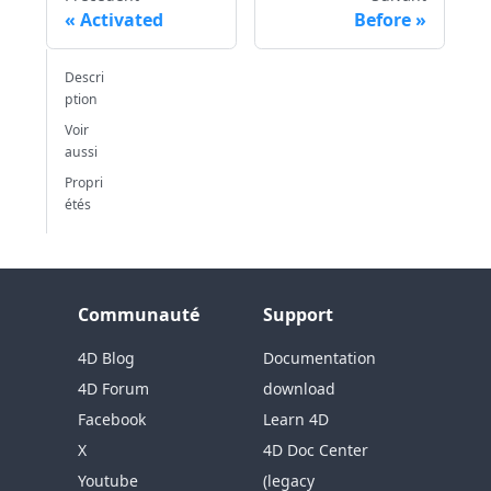
Activated
Before
Descri
ption
Voir
aussi
Propri
étés
Communauté
Support
4D Blog
Documentation
4D Forum
download
Facebook
Learn 4D
X
4D Doc Center
Youtube
(legacy