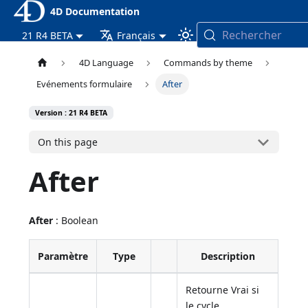
4D Documentation
Rechercher
21 R4 BETA
Français
4D Language
Commands by theme
Evénements formulaire
After
Version : 21 R4 BETA
On this page
After
After
: Boolean
Paramètre
Type
Description
Retourne Vrai si
le cycle