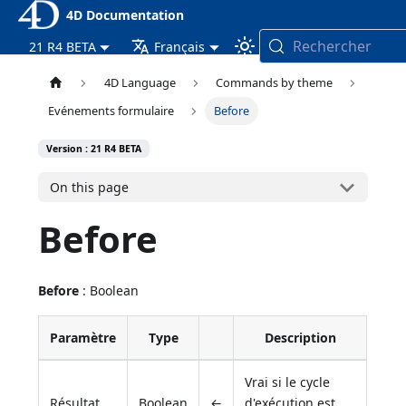
4D Documentation
Rechercher
21 R4 BETA
Français
4D Language
Commands by theme
Evénements formulaire
Before
Version : 21 R4 BETA
On this page
Before
Before
: Boolean
Paramètre
Type
Description
Vrai si le cycle
Résultat
Boolean
←
d'exécution est