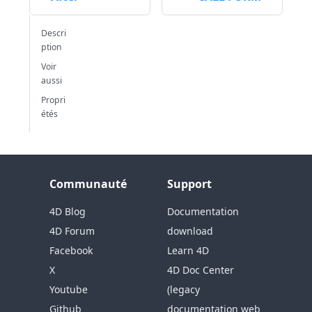
Descri
ption
Voir
aussi
Propri
étés
Communauté
Support
4D Blog
Documentation
4D Forum
download
Facebook
Learn 4D
X
4D Doc Center
Youtube
(legacy
Github
documentation web