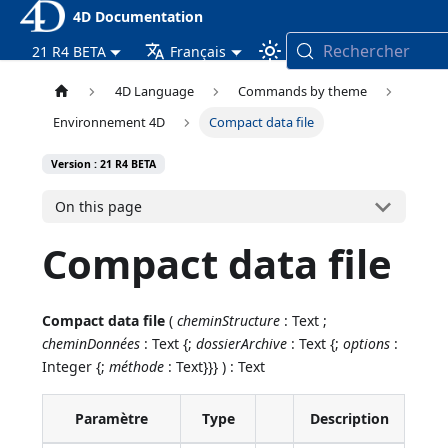
4D Documentation
Rechercher
21 R4 BETA
Français
4D Language
Commands by theme
Environnement 4D
Compact data file
Version : 21 R4 BETA
On this page
Compact data file
Compact data file
(
cheminStructure
: Text ;
cheminDonnées
: Text {;
dossierArchive
: Text {;
options
:
Integer {;
méthode
: Text}}} ) : Text
Paramètre
Type
Description