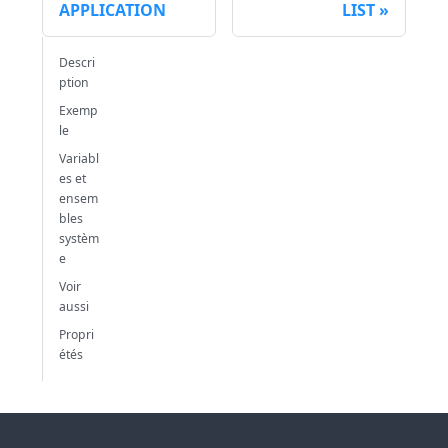
APPLICATION
LIST
Descri
ption
Exemp
le
Variabl
es et
ensem
bles
systèm
e
Voir
aussi
Propri
étés