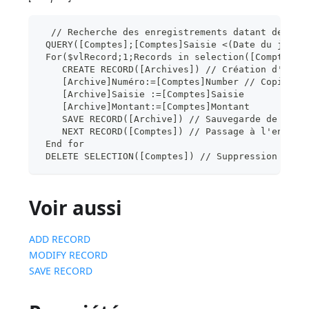
  // Recherche des enregistrements datant de plu
 QUERY([Comptes];[Comptes]Saisie <(Date du jour 
 For($vlRecord;1;Records in selection([Comptes])
    CREATE RECORD([Archives]) // Création d'un n
    [Archive]Numéro:=[Comptes]Number // Copie de
    [Archive]Saisie :=[Comptes]Saisie
    [Archive]Montant:=[Comptes]Montant
    SAVE RECORD([Archive]) // Sauvegarde de l'en
    NEXT RECORD([Comptes]) // Passage à l'enregi
 End for
 DELETE SELECTION([Comptes]) // Suppression des 
Voir aussi
ADD RECORD
MODIFY RECORD
SAVE RECORD