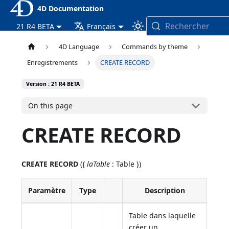
4D Documentation
Rechercher
21 R4 BETA
Français
4D Language
Commands by theme
Enregistrements
CREATE RECORD
Version : 21 R4 BETA
On this page
CREATE RECORD
CREATE RECORD
({
laTable
: Table })
Paramètre
Type
Description
Table dans laquelle
créer un