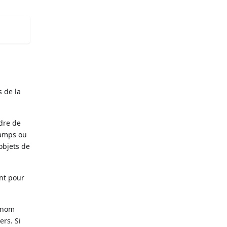
 de la
rdre de
champs ou
objets de
nt pour
 nom
rs. Si