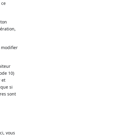
 ce
uton
pération,
 modifier
miteur
code 10)
t
et
 que si
res sont
ci, vous