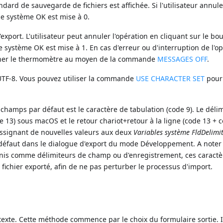
dard de sauvegarde de fichiers est affichée. Si l'utilisateur annule
ble système OK est mise à 0.
xport. L'utilisateur peut annuler l'opération en cliquant sur le bo
ble système OK est mise à 1. En cas d'erreur ou d'interruption de l'o
acher le thermomètre au moyen de la commande
MESSAGES OFF
.
 UTF-8. Vous pouvez utiliser la commande
USE CHARACTER SET
pour
e champs par défaut est le caractère de tabulation (code 9). Le déli
e 13) sous macOS et le retour chariot+retour à la ligne (code 13 + 
ssignant de nouvelles valeurs aux deux
Variables système
FldDelimi
ar défaut dans le dialogue d'export du mode Développement. A noter
nis comme délimiteurs de champ ou d'enregistrement, ces caractè
chier exporté, afin de ne pas perturber le processus d'import.
xte. Cette méthode commence par le choix du formulaire sortie. I