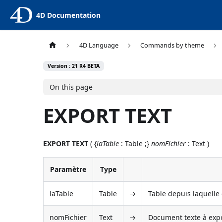
4D Documentation
4D Language
Commands by theme
Version : 21 R4 BETA
On this page
EXPORT TEXT
EXPORT TEXT
( {
laTable
: Table ;}
nomFichier
: Text )
Paramètre
Type
laTable
Table
→
Table depuis laquelle 
nomFichier
Text
→
Document texte à exp