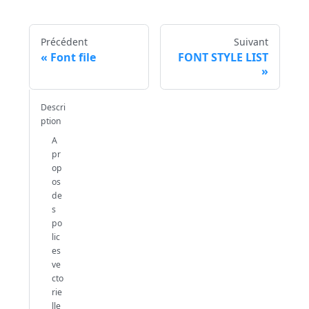
Précédent
Suivant
Font file
FONT STYLE LIST
Descri
ption
A
pr
op
os
de
s
po
lic
es
ve
cto
rie
lle