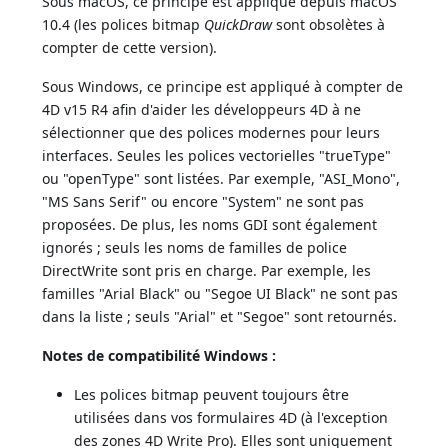
Sous macOS, ce principe est appliqué depuis macOS
10.4 (les polices bitmap
QuickDraw
sont obsolètes à
compter de cette version).
Sous Windows, ce principe est appliqué à compter de
4D v15 R4 afin d'aider les développeurs 4D à ne
sélectionner que des polices modernes pour leurs
interfaces. Seules les polices vectorielles "trueType"
ou "openType" sont listées. Par exemple, "ASI_Mono",
"MS Sans Serif" ou encore "System" ne sont pas
proposées. De plus, les noms GDI sont également
ignorés ; seuls les noms de familles de police
DirectWrite sont pris en charge. Par exemple, les
familles "Arial Black" ou "Segoe UI Black" ne sont pas
dans la liste ; seuls "Arial" et "Segoe" sont retournés.
Notes de compatibilité Windows :
Les polices bitmap peuvent toujours être
utilisées dans vos formulaires 4D (à l'exception
des zones 4D Write Pro). Elles sont uniquement