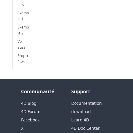
s
Exemp
le 1
Exemp
le 2
Voir
aussi
Propri
étés
Communauté
Support
4D Blog
Documentation
4D Forum
download
Facebook
Learn 4D
X
4D Doc Center