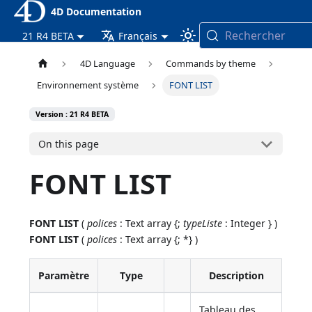
4D Documentation
Rechercher
21 R4 BETA
Français
4D Language
Commands by theme
Environnement système
FONT LIST
Version : 21 R4 BETA
On this page
FONT LIST
FONT LIST
(
polices
: Text array {;
typeListe
: Integer } )
FONT LIST
(
polices
: Text array {; *} )
Paramètre
Type
Description
Tableau des