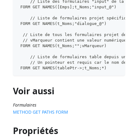
     // Liste des formulaires "input" de la tabl
 FORM GET NAMES([Emps];t_Noms;"input_@")
     // Liste de formulaires projet spécifiques 
 FORM GET NAMES(t_Noms;"dialogue_@")
  // Liste de tous les formulaires projet de la 
  // vMarqueur contient une valeur numérique
 FORM GET NAMES(t_Noms;"";vMarqueur)
     // Liste de formulaires table depuis un com
     // Un pointeur est requis car le nom de la 
 FORM GET NAMES(tablePtr->;t_Noms;*)
Voir aussi
Formulaires
METHOD GET PATHS FORM
Propriétés