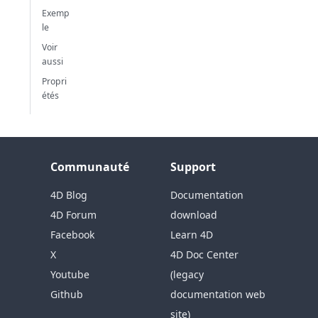
Exemp
le
Voir
aussi
Propri
étés
Communauté
Support
4D Blog
Documentation
4D Forum
download
Facebook
Learn 4D
X
4D Doc Center
Youtube
(legacy
Github
documentation web
site)