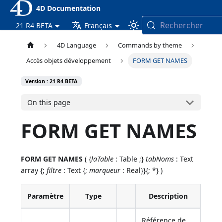
4D Documentation
Rechercher
21 R4 BETA
Français
4D Language
Commands by theme
Accès objets développement
FORM GET NAMES
Version : 21 R4 BETA
On this page
FORM GET NAMES
FORM GET NAMES
( {
laTable
: Table ;}
tabNoms
: Text
array {;
filtre
: Text {;
marqueur
: Real}}{; *} )
Paramètre
Type
Description
Référence de