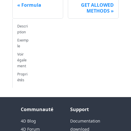
Formula
GET ALLOWED
METHODS
Descri
ption
Exemp
le
Voir
égale
ment
Propri
étés
Communauté
Support
4D Blog
Documentation
4D Forum
download