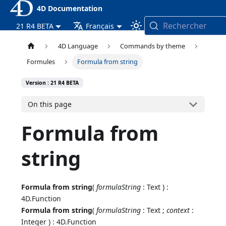
4D Documentation
Rechercher
21 R4 BETA
Français
4D Language
Commands by theme
Formules
Formula from string
Version : 21 R4 BETA
On this page
Formula from
string
Formula from string
(
formulaString
: Text ) :
4D.Function
Formula from string
(
formulaString
: Text ;
context
:
Integer ) : 4D.Function