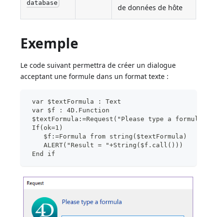
database
de données de hôte
Exemple
Le code suivant permettra de créer un dialogue
acceptant une formule dans un format texte :
 var $textFormula : Text
 var $f : 4D.Function
 $textFormula:=Request("Please type a formula")
 If(ok=1)
    $f:=Formula from string($textFormula)
    ALERT("Result = "+String($f.call()))
 End if